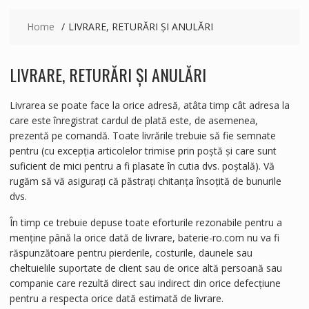
Home
LIVRARE, RETURĂRI ȘI ANULĂRI
LIVRARE, RETURĂRI ȘI ANULĂRI
Livrarea se poate face la orice adresă, atâta timp cât adresa la
care este înregistrat cardul de plată este, de asemenea,
prezentă pe comandă. Toate livrările trebuie să fie semnate
pentru (cu excepția articolelor trimise prin poștă și care sunt
suficient de mici pentru a fi plasate în cutia dvs. poștală). Vă
rugăm să vă asigurați că păstrați chitanța însoțită de bunurile
dvs.
În timp ce trebuie depuse toate eforturile rezonabile pentru a
menține până la orice dată de livrare, baterie-ro.com nu va fi
răspunzătoare pentru pierderile, costurile, daunele sau
cheltuielile suportate de client sau de orice altă persoană sau
companie care rezultă direct sau indirect din orice defecțiune
pentru a respecta orice dată estimată de livrare.