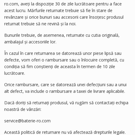
ro.com, aveți la dispoziție 30 de zile lucrătoare pentru a face
acest lucru. Mărfurile returnate trebuie să fie în stare de
revânzare și orice bunuri sau accesorii care însoțesc produsul
returnat trebuie să ne revină și la noi.
Bunurile trebuie, de asemenea, returnate cu cutia originală,
ambalajul și accesoriile lor.
În cazul în care returnarea se datorează unor piese lipsă sau
defecte, vom oferi o rambursare sau o înlocuire completă, cu
condiția să fim conștienți de aceasta în termen de 10 zile
lucrătoare.
Orice rambursare, care se datorează unei defecțiuni sau a unui
alt defect, va include o rambursare a taxei de livrare aplicabile.
Dacă doriți să returnați produsul, vă rugăm să contactați echipa
noastră de vânzări:
service@baterie-ro.com
Această politică de returnare nu vă afectează drepturile legale.