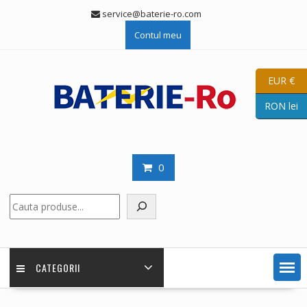
Skip
service@baterie-ro.com
to
Contul meu
content
EUR €
RON lei
0
Caută
CATEGORII