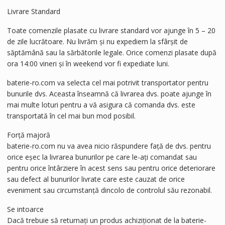
Livrare Standard
Toate comenzile plasate cu livrare standard vor ajunge în 5 – 20
de zile lucrătoare. Nu livrăm și nu expediem la sfârșit de
săptămână sau la sărbătorile legale. Orice comenzi plasate după
ora 14:00 vineri și în weekend vor fi expediate luni.
baterie-ro.com va selecta cel mai potrivit transportator pentru
bunurile dvs. Aceasta înseamnă că livrarea dvs. poate ajunge în
mai multe loturi pentru a vă asigura că comanda dvs. este
transportată în cel mai bun mod posibil.
Forță majoră
baterie-ro.com nu va avea nicio răspundere față de dvs. pentru
orice eșec la livrarea bunurilor pe care le-ați comandat sau
pentru orice întârziere în acest sens sau pentru orice deteriorare
sau defect al bunurilor livrate care este cauzat de orice
eveniment sau circumstanță dincolo de controlul său rezonabil.
Se intoarce
Dacă trebuie să returnați un produs achiziționat de la baterie-