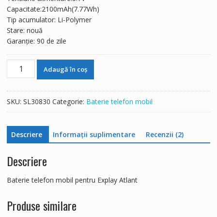
137 lei.
Capacitate:2100mAh(7.77Wh)
Tip acumulator: Li-Polymer
Stare: nouă
Garanție: 90 de zile
Cantitate
Adaugă în coș
Baterie
telefon
mobil
SKU:
SL30830
Categorie:
Baterie telefon mobil
pentru
Explay
Atlant
Descriere
Informații suplimentare
Recenzii (2)
Descriere
Baterie telefon mobil pentru Explay Atlant
Produse similare