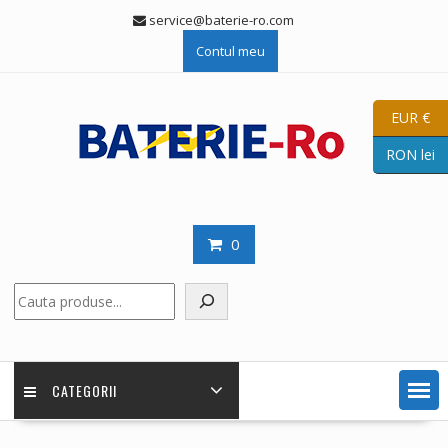
Skip
service@baterie-ro.com
to
Contul meu
content
EUR €
RON lei
0
Caută
CATEGORII