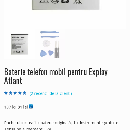
Baterie telefon mobil pentru Explay
Atlant
(
2
recenzii de la clienți)
Evaluat la
2
4.50
din 5 pe
baza a
evaluări
Prețul
Prețul
137
lei
81
lei
de la clienți
inițial
curent
a
este:
Pachetul inclus: 1 x baterie originală, 1 x Instrumente gratuite
fost:
81 lei.
Tensiune alimentare:3.7V