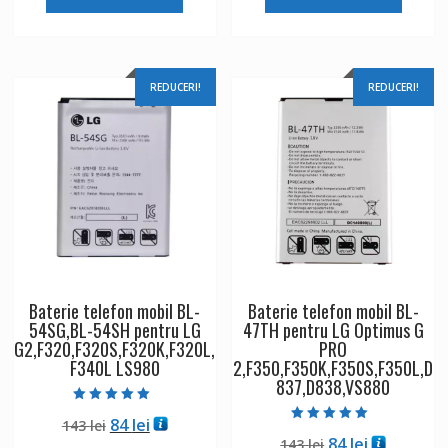
fost:
84 lei.
fost:
96 lei.
143 lei.
164 lei.
REDUCERI!
REDUCERI!
Baterie telefon mobil BL-
Baterie telefon mobil BL-
54SG,BL-54SH pentru LG
47TH pentru LG Optimus G
G2,F320,F320S,F320K,F320L,
PRO
F340L LS980
2,F350,F350K,F350S,F350L,D
837,D838,VS880
Evaluat la
Prețul
Prețul
84
lei
143
lei
5.00
Evaluat la
din 5
Prețul
Prețul
84
lei
inițial
curent
143
lei
5.00