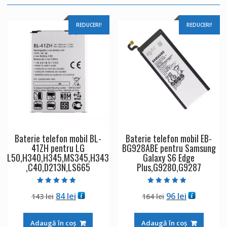
REDUCERI!
REDUCERI!
Baterie telefon mobil BL-
Baterie telefon mobil EB-
41ZH pentru LG
BG928ABE pentru Samsung
L50,H340,H345,MS345,H343
Galaxy S6 Edge
,C40,D213N,LS665
Plus,G9280,G9287
Evaluat la
Evaluat la
Prețul
Prețul
Prețul
Prețul
84
lei
96
lei
143
lei
164
lei
5.00
4.50
din 5
din 5
inițial
curent
inițial
curent
a
este:
a
este:
Adaugă în coș
Adaugă în coș