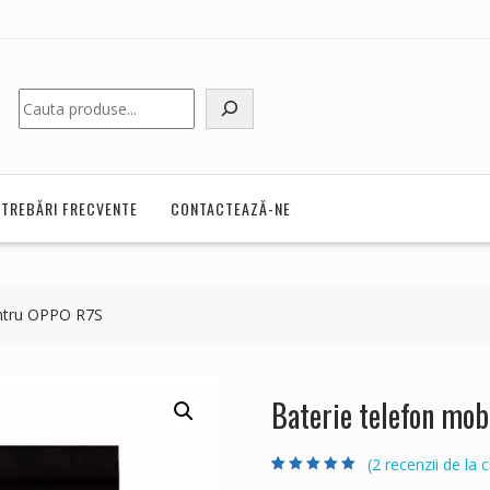
Caută
NTREBĂRI FRECVENTE
CONTACTEAZĂ-NE
entru OPPO R7S
Baterie telefon mo
(
2
recenzii de la cl
Evaluat la
2
5.00