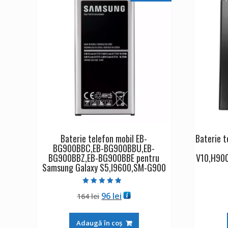
Baterie telefon mobil EB-
Baterie t
BG900BBC,EB-BG900BBU,EB-
BG900BBZ,EB-BG900BBE pentru
V10,H900
Samsung Galaxy S5,I9600,SM-G900
Evaluat la
Prețul
Prețul
96
lei
164
lei
4.50
din 5
inițial
curent
a
este:
Adaugă în coș