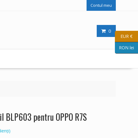
Contul meu
0
EUR €
RON lei
bil BLP603 pentru OPPO R7S
ienți)