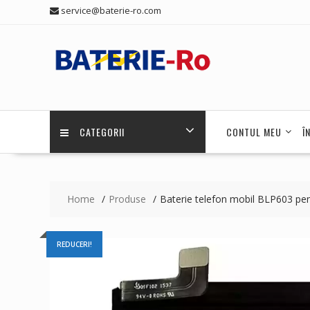
Skip
service@baterie-ro.com
to
content
CATEGORII
CONTUL MEU
Î
Home
Produse
Baterie telefon mobil BLP603 p
REDUCERI!