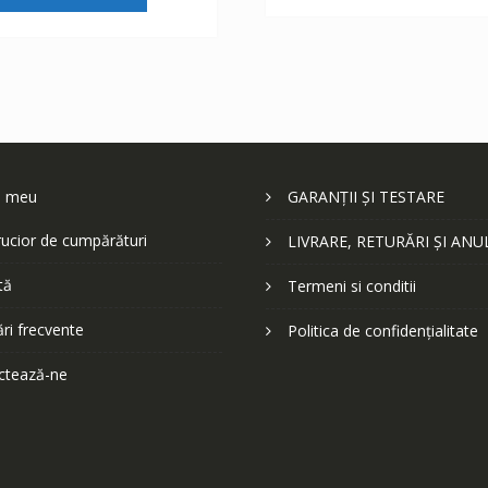
fost:
84 lei.
164 lei.
143 lei.
l meu
GARANȚII ȘI TESTARE
ucior de cumpărături
LIVRARE, RETURĂRI ȘI ANU
tă
Termeni si conditii
ări frecvente
Politica de confidențialitate
ctează-ne