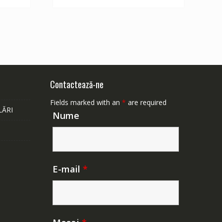
164 lei.
Contactează-ne
Fields marked with an
*
are required
LĂRI
Nume
E-mail
*