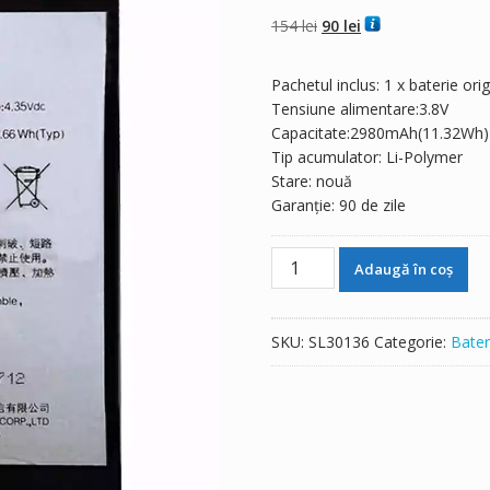
din 5 pe baza a
evaluări de la
Prețul
Prețul
154
lei
90
lei
clienți
inițial
curent
a
este:
Pachetul inclus: 1 x baterie ori
fost:
90 lei.
Tensiune alimentare:3.8V
154 lei.
Capacitate:2980mAh(11.32Wh)
Tip acumulator: Li-Polymer
Stare: nouă
Garanție: 90 de zile
Cantitate
Adaugă în coș
Baterie
telefon
mobil
SKU:
SL30136
Categorie:
Bater
BLP603
pentru
OPPO
R7S