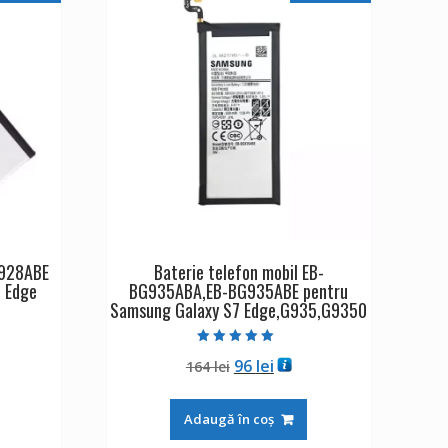
G928ABE
Baterie telefon mobil EB-
 Edge
BG935ABA,EB-BG935ABE pentru
Samsung Galaxy S7 Edge,G935,G9350
Evaluat la
ul
Prețul
Prețul
96
lei
164
lei
5.00
din 5
nt
inițial
curent
:
a
este:
Adaugă în coș
i.
fost:
96 lei.