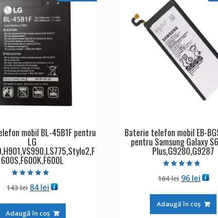
elefon mobil BL-45B1F pentru
Baterie telefon mobil EB-B
LG
pentru Samsung Galaxy S6
,H901,VS990,LS775,Stylo2,F
Plus,G9280,G9287
600S,F600K,F600L
Evaluat la
Prețul
Preț
96
lei
164
lei
4.50
Evaluat la
din 5
Prețul
Prețul
84
lei
143
lei
inițial
cure
4.50
din 5
inițial
curent
a
este
Adaugă în coș
a
este:
fost:
96 le
Adaugă în coș