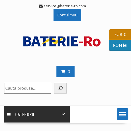
Skip
service@baterie-ro.com
to
Contul meu
content
EUR €
RON lei
0
Caută
CATEGORII