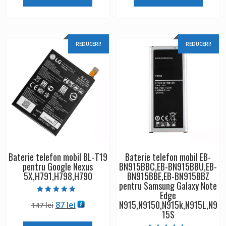
fost:
96 lei.
fost:
96 lei.
164 lei.
164 lei.
REDUCERI!
REDUCERI!
Baterie telefon mobil BL-T19
Baterie telefon mobil EB-
pentru Google Nexus
BN915BBC,EB-BN915BBU,EB-
5X,H791,H798,H790
BN915BBE,EB-BN915BBZ
pentru Samsung Galaxy Note
Edge
Evaluat la
N915,N9150,N915k,N915L,N9
Prețul
Prețul
87
lei
147
lei
5.00
din 5
15S
inițial
curent