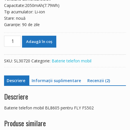
137 lei.
Capacitate:2050mAh(7.79Wh)
Tip acumulator: Li-ion
Stare: nouă
Garanție: 90 de zile
Cantitate
Adaugă în coș
Baterie
telefon
mobil
SKU:
SL30720
Categorie:
Baterie telefon mobil
BL8605
pentru
FLY
Descriere
Informații suplimentare
Recenzii (2)
FS502
Descriere
Baterie telefon mobil BL8605 pentru FLY FS502
Produse similare