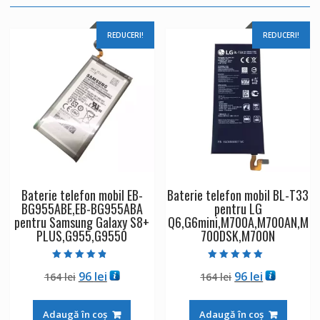
REDUCERI!
REDUCERI!
Baterie telefon mobil EB-
Baterie telefon mobil BL-T33
BG955ABE,EB-BG955ABA
pentru LG
pentru Samsung Galaxy S8+
Q6,G6mini,M700A,M700AN,M
PLUS,G955,G9550
700DSK,M700N
Evaluat la
Evaluat la
Prețul
Prețul
Prețul
Prețul
96
lei
96
lei
164
lei
164
lei
4.50
5.00
din 5
din 5
inițial
curent
inițial
curent
a
este:
a
este:
Adaugă în coș
Adaugă în coș