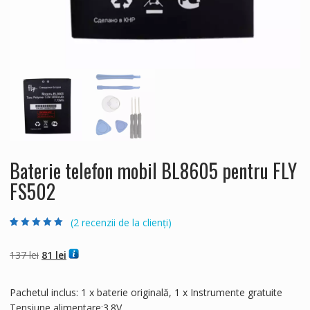
Baterie telefon mobil BL8605 pentru FLY
FS502
(
2
recenzii de la clienți)
Evaluat la
2
5.00
din 5 pe baza a
evaluări de la
Prețul
Prețul
137
lei
81
lei
clienți
inițial
curent
a
este:
Pachetul inclus: 1 x baterie originală, 1 x Instrumente gratuite
fost:
81 lei.
Tensiune alimentare:3.8V