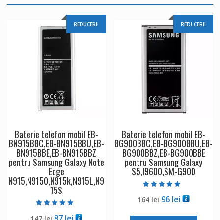
REDUCERI!
REDUCERI!
Baterie telefon mobil EB-
Baterie telefon mobil EB-
BN915BBC,EB-BN915BBU,EB-
BG900BBC,EB-BG900BBU,EB-
BN915BBE,EB-BN915BBZ
BG900BBZ,EB-BG900BBE
pentru Samsung Galaxy Note
pentru Samsung Galaxy
Edge
S5,I9600,SM-G900
N915,N9150,N915k,N915L,N9
15S
Evaluat la
Prețul
Prețul
96
lei
164
lei
4.50
din 5
inițial
curent
Evaluat la
Prețul
Prețul
87
lei
147
lei
5.00