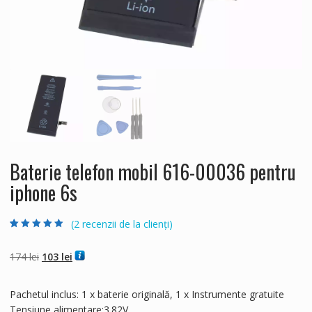
Baterie telefon mobil 616-00036 pentru
iphone 6s
(
2
recenzii de la clienți)
Evaluat la
2
5.00
din 5 pe baza a
evaluări de la
Prețul
Prețul
174
lei
103
lei
clienți
inițial
curent
a
este:
Pachetul inclus: 1 x baterie originală, 1 x Instrumente gratuite
fost:
103 lei.
Tensiune alimentare:3.82V