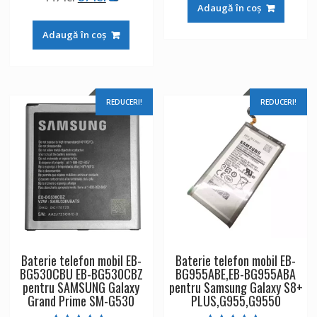
a
este:
din 5
Adaugă în coș
inițial
curent
fost:
96 lei.
a
este:
164 lei.
Adaugă în coș
fost:
87 lei.
147 lei.
REDUCERI!
REDUCERI!
Baterie telefon mobil EB-
Baterie telefon mobil EB-
BG530CBU EB-BG530CBZ
BG955ABE,EB-BG955ABA
pentru SAMSUNG Galaxy
pentru Samsung Galaxy S8+
Grand Prime SM-G530
PLUS,G955,G9550