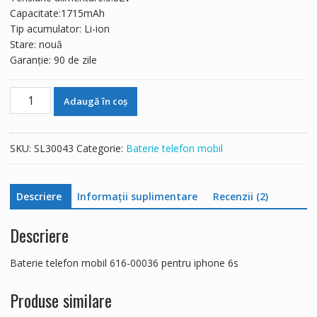
174 lei.
Capacitate:1715mAh
Tip acumulator: Li-ion
Stare: nouă
Garanție: 90 de zile
Cantitate
Adaugă în coș
Baterie
telefon
mobil
SKU:
SL30043
Categorie:
Baterie telefon mobil
616-
00036
pentru
Descriere
Informații suplimentare
Recenzii (2)
iphone
6s
Descriere
Baterie telefon mobil 616-00036 pentru iphone 6s
Produse similare