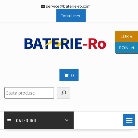
Skip
service@baterie-ro.com
to
Contul meu
content
EUR €
RON lei
0
Caută
CATEGORII