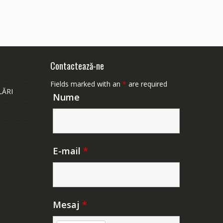
Contactează-ne
Fields marked with an
*
are required
LĂRI
Nume
E-mail
*
Mesaj
*