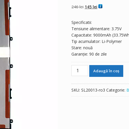
din 5 pe baza a
evaluări de la
Prețul
Prețul
246
lei
145
lei
clienți
inițial
curent
a
este:
Specificatii:
fost:
145 lei.
Tensiune alimentare: 3.75V
246 lei.
Capacitate: 9000mAh (33.75Wh
Tip acumulator: Li-Polymer
Stare: nouă
Garanție: 90 de zile
Cantitate
Adaugă în coș
Baterie
tabletă
Google
SKU:
SL20013-ro3
Categorie:
B
Nexus
10