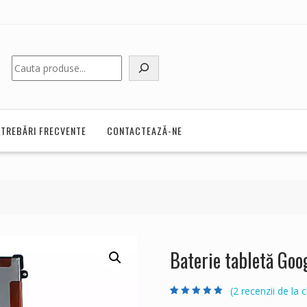
Caută
NTREBĂRI FRECVENTE
CONTACTEAZĂ-NE
Baterie tabletă Goo
(
2
recenzii de la cl
Evaluat la
2
5.00