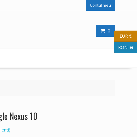
Contul meu
0
EUR €
RON lei
gle Nexus 10
ienți)