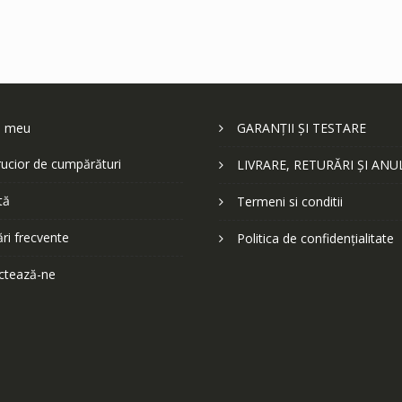
l meu
GARANȚII ȘI TESTARE
ucior de cumpărături
LIVRARE, RETURĂRI ȘI ANU
tă
Termeni si conditii
ări frecvente
Politica de confidențialitate
ctează-ne