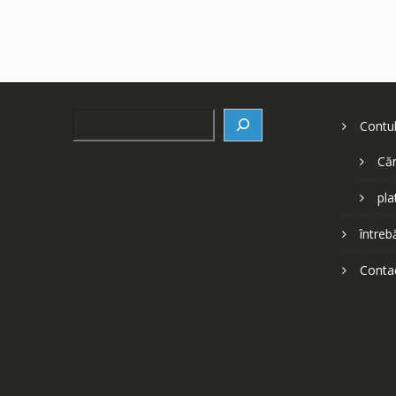
Search
Contu
Căr
pla
întreb
Conta