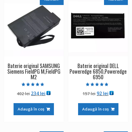
Baterie original SAMSUNG
Baterie original DELL
Siemens FieldPG M,FieldPG
Poweredge 6850,Poweredge
M2
6950
Evaluat la
Evaluat la
Prețul
Prețul
Prețul
Prețul
234
lei
92
lei
402
lei
157
lei
5.00
4.50
din 5
din 5
inițial
curent
inițial
curent
a
este:
a
este:
Adaugă în coș
Adaugă în coș
fost:
234 lei.
fost:
92 lei.
402 lei.
157 lei.