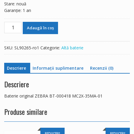
Stare: nouă
Garanție: 1 an
Cantitate
Adaugă în coș
Baterie
original
ZEBRA
SKU:
SL90265-ro1
Categorie:
Altă baterie
BT-
000418
MC2X-
Descriere
Informații suplimentare
Recenzii (0)
35MA-
01
Descriere
Baterie original ZEBRA BT-000418 MC2X-35MA-01
Produse similare
REDUCERI!
REDUCERI!