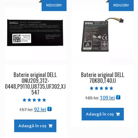
REDUCERI!
REDUCERI!
Baterie original DELL
Baterie original DELL
0NU209,312-
70K80,T40JJ
0448,P9110,U8735,UF302,XJ
547
Evaluat la
Prețul
Prețul
109
lei
185
lei
4.50
din 5
inițial
curent
Evaluat la
Prețul
Prețul
92
lei
157
lei
4.50
a
este:
din 5
Adaugă în coș
inițial
curent
fost:
109 lei.
a
este:
185 lei.
Adaugă în coș
fost:
92 lei.
157 lei.