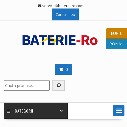
Skip
service@baterie-ro.com
to
Contul meu
content
EUR €
RON lei
0
Caută
CATEGORII