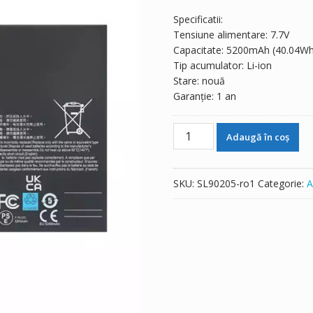
Specificatii:
Tensiune alimentare: 7.7V
Capacitate: 5200mAh (40.04Wh
Tip acumulator: Li-ion
Stare: nouă
Garanție: 1 an
Cantitate
Adaugă în coș
Baterie
original
Steam
SKU:
SL90205-ro1
Categorie:
A
Deck
LCD
F7A