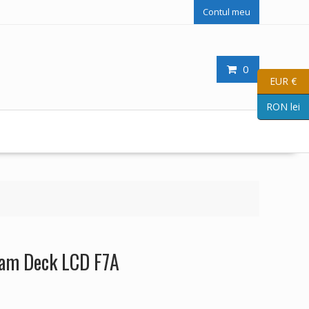
Contul meu
0
EUR €
RON lei
team Deck LCD F7A