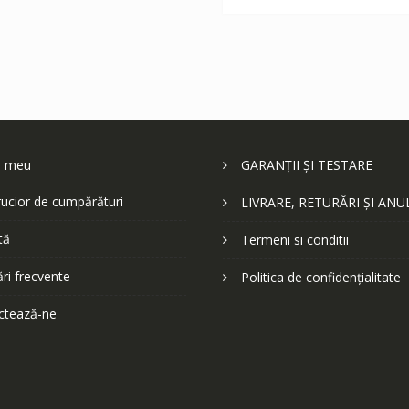
402 lei.
l meu
GARANȚII ȘI TESTARE
ucior de cumpărături
LIVRARE, RETURĂRI ȘI ANU
tă
Termeni si conditii
ări frecvente
Politica de confidențialitate
ctează-ne