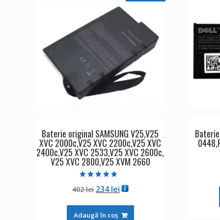
Baterie original SAMSUNG V25,V25
Baterie
XVC 2000c,V25 XVC 2200c,V25 XVC
0448,
2400c,V25 XVC 2533,V25 XVC 2600c,
V25 XVC 2800,V25 XVM 2660
Evaluat la
Prețul
Prețul
234
lei
402
lei
4.50
din 5
inițial
curent
a
este:
Adaugă în coș