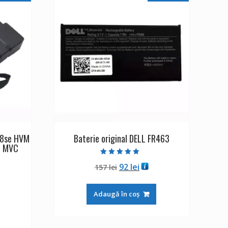
28se HVM
Baterie original DELL FR463
e MVC
Evaluat la
Prețul
Prețul
92
lei
157
lei
5.00
din 5
inițial
curent
ul
a
este:
Adaugă în coș
ent
fost:
92 lei.
:
157 lei.
lei.