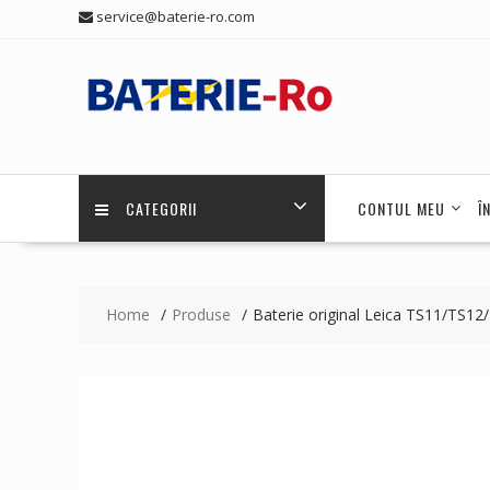
Skip
service@baterie-ro.com
to
content
CATEGORII
CONTUL MEU
Î
Home
Produse
Baterie original Leica TS11/TS1