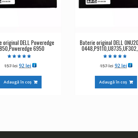
e original DELL Poweredge
Baterie original DELL 0NU2
850,Poweredge 6950
0448,P9110,U8735,UF302
Evaluat la
Evaluat la
Prețul
Prețul
Prețul
Preț
92
lei
92
lei
157
lei
157
lei
4.50
4.50
din 5
din 5
inițial
curent
inițial
cure
a
este:
a
este
Adaugă în coș
Adaugă în coș
fost:
92 lei.
fost:
92 le
157 lei.
157 lei.