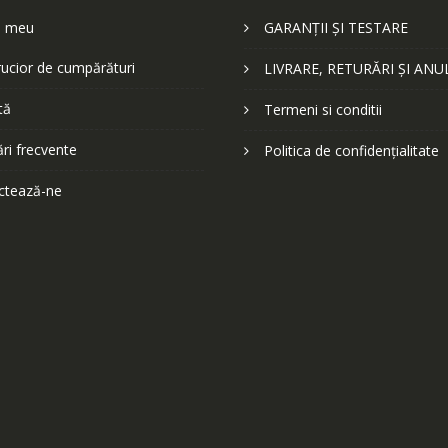
l meu
GARANȚII ȘI TESTARE
ucior de cumpărături
LIVRARE, RETURĂRI ȘI ANU
tă
Termeni si conditii
ări frecvente
Politica de confidențialitate
ctează-ne