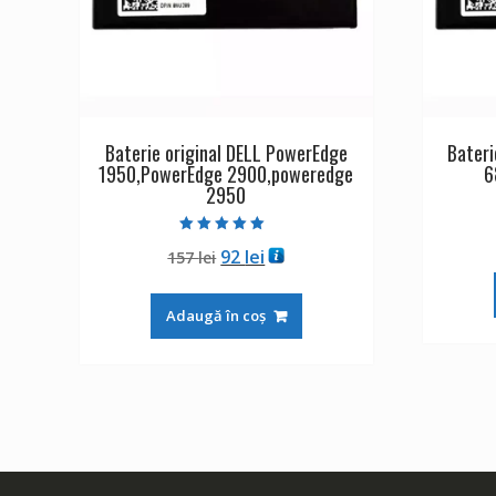
Baterie original DELL PowerEdge
Bateri
1950,PowerEdge 2900,poweredge
6
2950
Evaluat la
Prețul
Prețul
92
lei
157
lei
5.00
din 5
inițial
curent
a
este:
Adaugă în coș
fost:
92 lei.
157 lei.