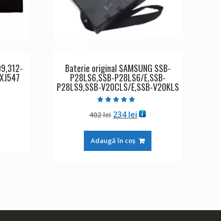
09,312-
Baterie original SAMSUNG SSB-
,XJ547
P28LS6,SSB-P28LS6/E,SSB-
P28LS9,SSB-V20CLS/E,SSB-V20KLS
ul
Evaluat la
Prețul
Prețul
234
lei
nt
402
lei
5.00
din 5
inițial
curent
:
a
este:
i.
Adaugă în coș
fost:
234 lei.
402 lei.