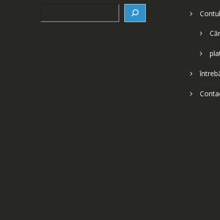
Search
Contu
Căr
pla
întreb
Conta