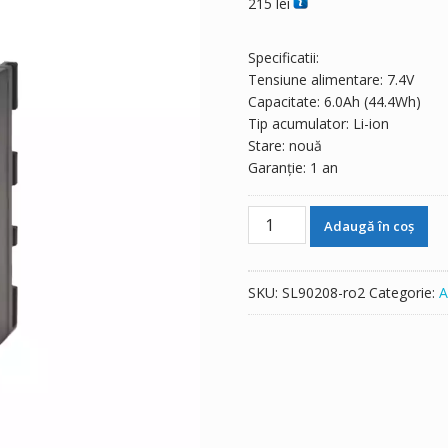
215
lei
Specificatii:
Tensiune alimentare: 7.4V
Capacitate: 6.0Ah (44.4Wh)
Tip acumulator: Li-ion
Stare: nouă
Garanție: 1 an
Cantitate
Adaugă în coș
Baterie
original
Leica
SKU:
SL90208-ro2
Categorie:
A
TS11/TS12/TS15/TS16/1200
series/GS10