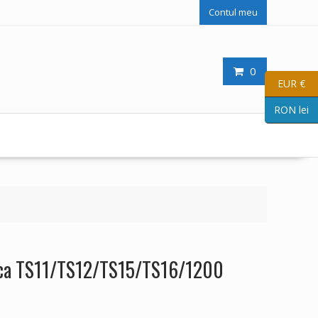
Contul meu
0
EUR €
RON lei
eica TS11/TS12/TS15/TS16/1200