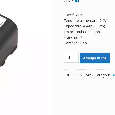
215
lei
Specificatii:
Tensiune alimentare: 7.4V
Capacitate: 4.4Ah (33Wh)
Tip acumulator: Li-ion
Stare: nouă
Garanție: 1 an
Cantitate
Adaugă în coș
Baterie
original
Leica
SKU:
SL90207-ro2
Categorie:
A
TS02/TS06/TS09/15TPS/TCR1