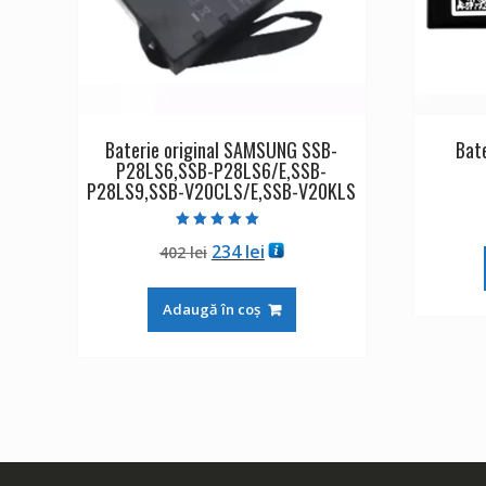
Baterie original SAMSUNG SSB-
Bat
P28LS6,SSB-P28LS6/E,SSB-
P28LS9,SSB-V20CLS/E,SSB-V20KLS
Evaluat la
Prețul
Prețul
234
lei
402
lei
5.00
din 5
inițial
curent
a
este:
Adaugă în coș
fost:
234 lei.
402 lei.