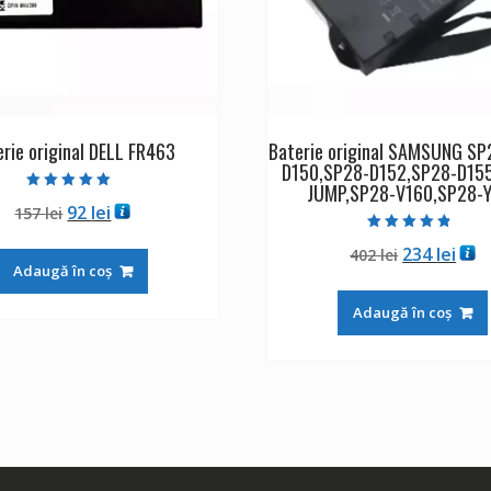
erie original DELL FR463
Baterie original SAMSUNG S
D150,SP28-D152,SP28-D15
JUMP,SP28-V160,SP28-
Evaluat la
Prețul
Prețul
92
lei
157
lei
5.00
din 5
inițial
curent
Evaluat la
Prețul
Preț
234
lei
402
lei
4.50
a
este:
din 5
Adaugă în coș
inițial
cur
fost:
92 lei.
a
este
157 lei.
Adaugă în coș
fost:
234 
402 lei.