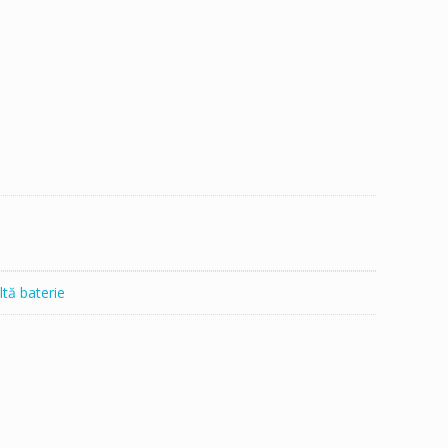
ltă baterie
201