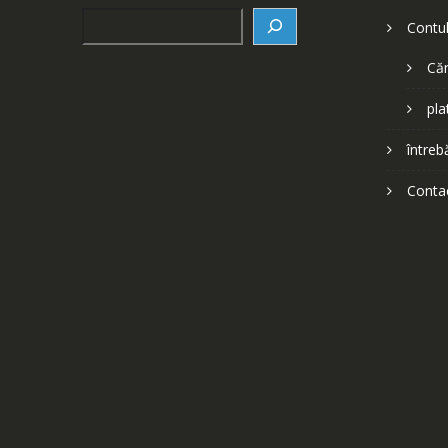
Search
Contu
Căr
pla
întreb
Conta