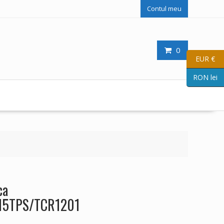
Contul meu
0
EUR €
RON lei
ca
15TPS/TCR1201