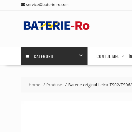
Skip
service@baterie-ro.com
to
content
CATEGORII
CONTUL MEU
Î
Home
Produse
Baterie original Leica TS02/TS