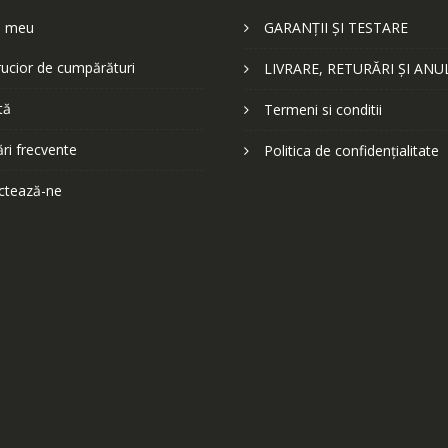
l meu
GARANȚII ȘI TESTARE
ucior de cumpărături
LIVRARE, RETURĂRI ȘI ANU
tă
Termeni si conditii
ări frecvente
Politica de confidențialitate
ctează-ne