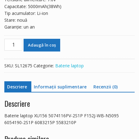
Capacitate: 5000mAh(38Wh)
Tip acumulator: Li-ion
Stare: nouă
Garanție: un an
Cantitate
Adaugă în coș
Baterie
laptop
XU156
SKU:
SL12675
Categorie:
Baterie laptop
5074116PV-
2S1P
F152J-
Descriere
Informații suplimentare
Recenzii (0)
WB-
N5095
Descriere
6054190-
2S1P
Baterie laptop XU156 5074116PV-2S1P F152J-WB-N5095
6083215P
6054190-2S1P 6083215P 5583210P
5583210P
Produse similare