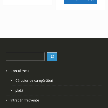
fost:
148 lei.
252 lei.
252 lei.
Search
Contul meu
Cărucior de cumpărături
plată
întrebări frecvente