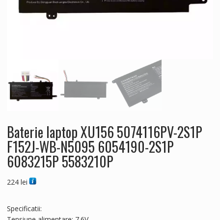
Baterie laptop XU156 5074116PV-2S1P
F152J-WB-N5095 6054190-2S1P
6083215P 5583210P
224
lei
Specificatii:
Tensiune alimentare: 7.6V