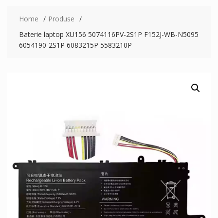
Home
Produse
Baterie laptop XU156 5074116PV-2S1P F152J-WB-N5095
6054190-2S1P 6083215P 5583210P