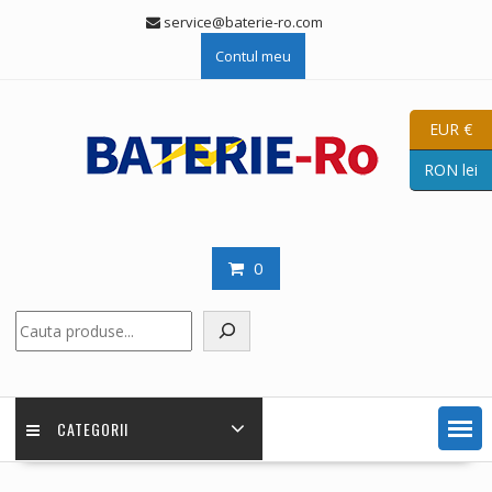
Skip
service@baterie-ro.com
to
Contul meu
content
EUR €
RON lei
0
Caută
CATEGORII