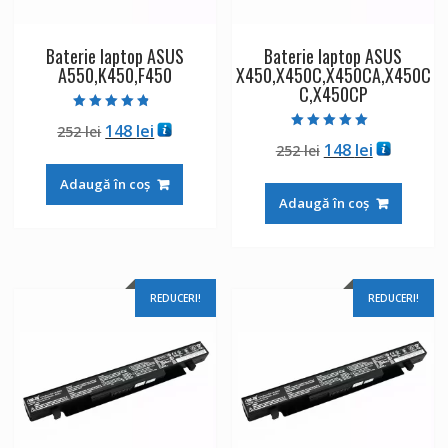
Baterie laptop ASUS
Baterie laptop ASUS
A550,K450,F450
X450,X450C,X450CA,X450C
C,X450CP
Evaluat la
Prețul
Prețul
148
lei
252
lei
4.50
Evaluat la
din 5
Prețul
Prețul
148
lei
inițial
curent
252
lei
5.00
din 5
inițial
curent
a
este:
Adaugă în coș
a
este:
fost:
148 lei.
Adaugă în coș
fost:
148 lei.
252 lei.
252 lei.
REDUCERI!
REDUCERI!