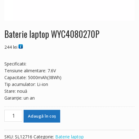
Baterie laptop WYC4080270P
244
lei
Specificatii:
Tensiune alimentare: 7.6V
Capacitate: 5000mAh(38Wh)
Tip acumulator: Li-ion
Stare: nouă
Garanție: un an
Cantitate
Adaugă în coș
Baterie
laptop
WYC4080270P
SKU:
SL12716
Categorie:
Baterie laptop