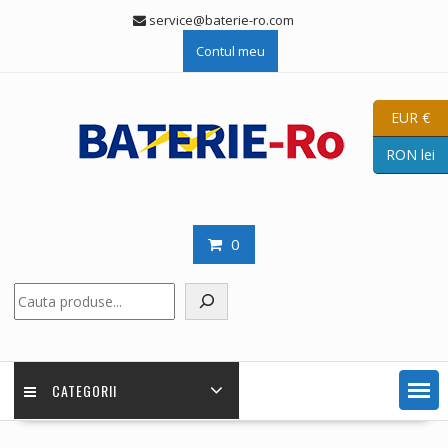
Skip
service@baterie-ro.com
to
Contul meu
content
EUR €
RON lei
0
Caută
CATEGORII