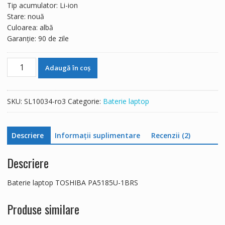
Tip acumulator: Li-ion
Stare: nouă
Culoarea: albă
Garanție: 90 de zile
Cantitate
Adaugă în coș
Baterie
laptop
TOSHIBA
SKU:
SL10034-ro3
Categorie:
Baterie laptop
PA5185U-
1BRS
Descriere
Informații suplimentare
Recenzii (2)
Descriere
Baterie laptop TOSHIBA PA5185U-1BRS
Produse similare