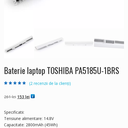
Baterie laptop TOSHIBA PA5185U-1BRS
(
2
recenzii de la clienți)
Evaluat la
2
4.50
din 5 pe
baza a
evaluări
Prețul
Prețul
261
lei
153
lei
de la clienți
inițial
curent
a
este:
Specificatii:
fost:
153 lei.
Tensiune alimentare: 14.8V
261 lei.
Capacitate: 2800mAh (45Wh)