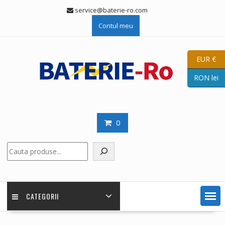
Skip
service@baterie-ro.com
to
Contul meu
content
EUR €
RON lei
0
Caută
CATEGORII