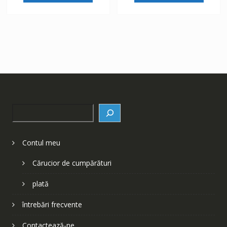
252 lei.
252 lei.
Search
Contul meu
Cărucior de cumpărături
plată
întrebări frecvente
Contactează-ne