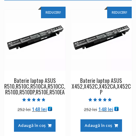
REDUCERI!
REDUCERI!
Baterie laptop ASUS
Baterie laptop ASUS
R510,R510C,R510CA,R510CC,
X452,X452C,X452CA,X452C
R510D,R510DP,R510E,R510EA
P
Evaluat la
Evaluat la
Prețul
Prețul
Prețul
Prețul
148
lei
148
lei
252
lei
252
lei
4.50
5.00
din 5
din 5
inițial
curent
inițial
curent
a
este:
a
este:
Adaugă în coș
Adaugă în coș
fost:
148 lei.
fost:
148 lei.
252 lei.
252 lei.