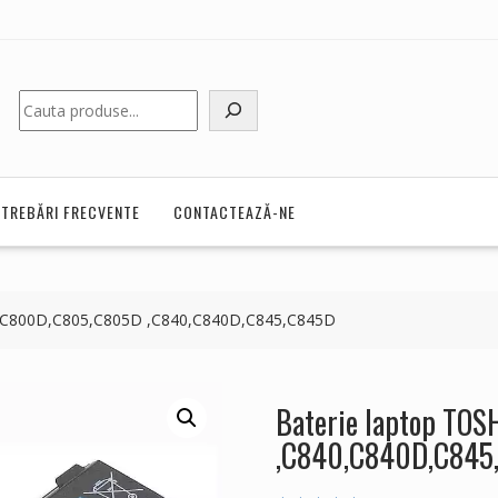
Caută
NTREBĂRI FRECVENTE
CONTACTEAZĂ-NE
te C800D,C805,C805D ,C840,C840D,C845,C845D
Baterie laptop TO
,C840,C840D,C845