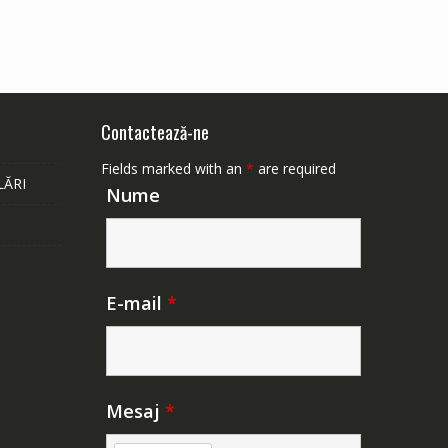
Contactează-ne
Fields marked with an
*
are required
LĂRI
Nume
E-mail
*
Mesaj
*