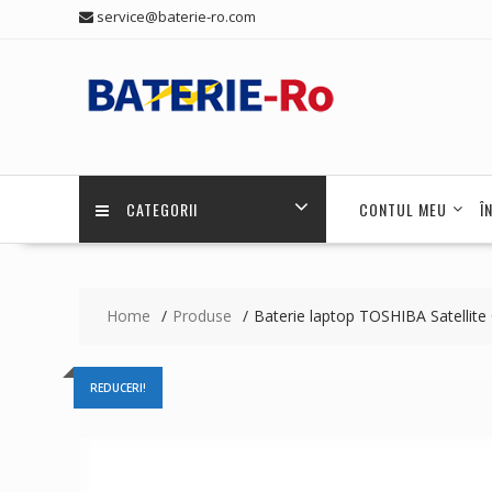
Skip
service@baterie-ro.com
to
content
CATEGORII
CONTUL MEU
Î
Home
Produse
Baterie laptop TOSHIBA Satelli
REDUCERI!