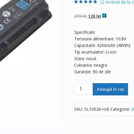
(
2
recenzii de la cl
Evaluat la
2
4.50
din 5 pe
baza a
evaluări
Prețul
Prețul
215
lei
126
lei
de la clienți
inițial
curent
a
este:
Specificatii:
fost:
126 lei.
Tensiune alimentare: 10.8V
215 lei.
Capacitate: 4200mAh (48Wh)
Tip acumulator: Li-ion
Stare: nouă
Culoarea: neagra
Garanție: 90 de zile
Cantitate
Adaugă în coș
Baterie
laptop
TOSHIBA
SKU:
SL10026-ro6
Categorie:
B
Satellite
C800D,C805,C805D
,C840,C840D,C845,C845D