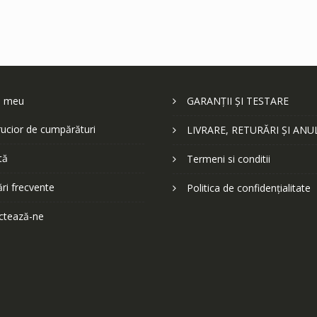
l meu
GARANȚII ȘI TESTARE
ucior de cumpărături
LIVRARE, RETURĂRI ȘI ANU
tă
Termeni si conditii
ări frecvente
Politica de confidențialitate
ctează-ne