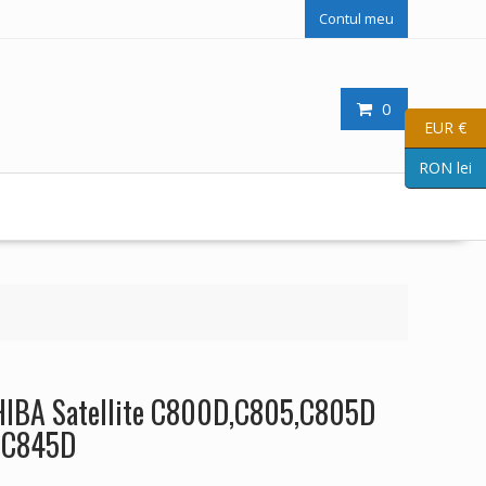
Contul meu
0
EUR €
RON lei
SHIBA Satellite C800D,C805,C805D
,C845D