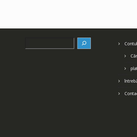
Search
Contu
Căr
pla
întreb
Conta