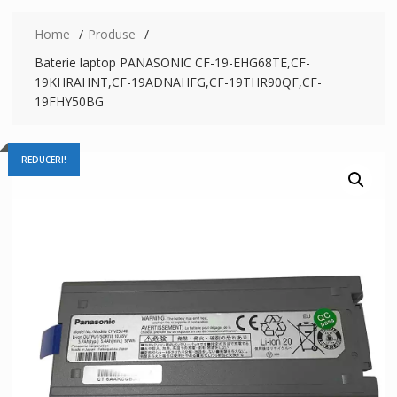
Home
Produse
Baterie laptop PANASONIC CF-19-EHG68TE,CF-
19KHRAHNT,CF-19ADNAHFG,CF-19THR90QF,CF-
19FHY50BG
REDUCERI!