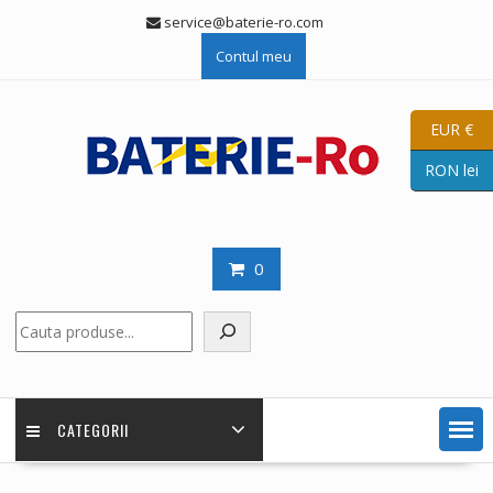
Skip
service@baterie-ro.com
to
Contul meu
content
EUR €
RON lei
0
Caută
CATEGORII