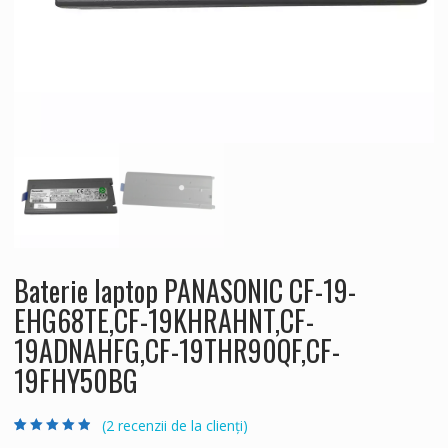
Baterie laptop PANASONIC CF-19-
EHG68TE,CF-19KHRAHNT,CF-
19ADNAHFG,CF-19THR90QF,CF-
19FHY50BG
(
2
recenzii de la clienți)
Evaluat la
2