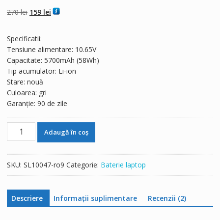
4.50
din 5 pe
baza a
evaluări
Prețul
Prețul
270
lei
159
lei
de la clienți
inițial
curent
a
este:
Specificatii:
fost:
159 lei.
Tensiune alimentare: 10.65V
270 lei.
Capacitate: 5700mAh (58Wh)
Tip acumulator: Li-ion
Stare: nouă
Culoarea: gri
Garanție: 90 de zile
Cantitate
Adaugă în coș
Baterie
laptop
PANASONIC
SKU:
SL10047-ro9
Categorie:
Baterie laptop
CF-
19-
EHG68TE,CF-
Descriere
Informații suplimentare
Recenzii (2)
19KHRAHNT,CF-
19ADNAHFG,CF-