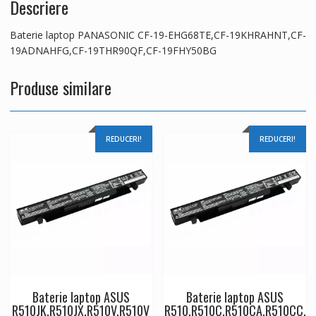
Descriere
19THR90QF,CF-
19FHY50BG
Baterie laptop PANASONIC CF-19-EHG68TE,CF-19KHRAHNT,CF-
19ADNAHFG,CF-19THR90QF,CF-19FHY50BG
Produse similare
REDUCERI!
REDUCERI!
Baterie laptop ASUS
Baterie laptop ASUS
R510JK,R510JX,R510V,R510V
R510,R510C,R510CA,R510CC,