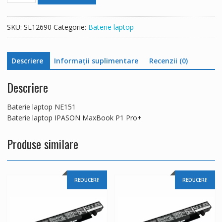
laptop
NE151,IPASON
SKU:
SL12690
Categorie:
Baterie laptop
MaxBook
P1
Pro+
Descriere
Informații suplimentare
Recenzii (0)
Descriere
Baterie laptop NE151
Baterie laptop IPASON MaxBook P1 Pro+
Produse similare
REDUCERI!
REDUCERI!