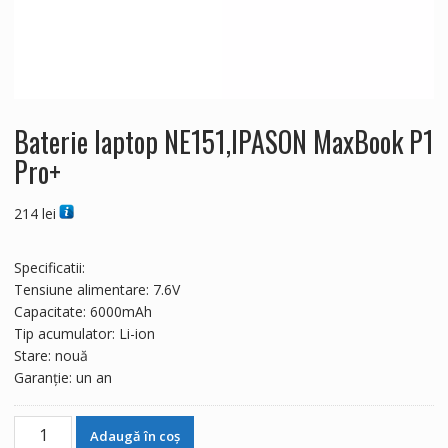
Baterie laptop NE151,IPASON MaxBook P1
Pro+
214
lei
Specificatii:
Tensiune alimentare: 7.6V
Capacitate: 6000mAh
Tip acumulator: Li-ion
Stare: nouă
Garanție: un an
Cantitate
Adaugă în coș
Baterie