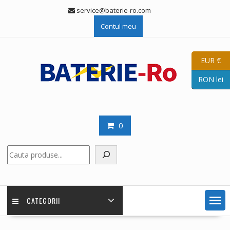
Skip
service@baterie-ro.com
to
Contul meu
content
EUR €
RON lei
0
Caută
CATEGORII