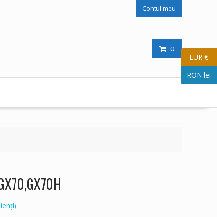
Contul meu
0
EUR €
RON lei
I GX70,GX70H
ienți)