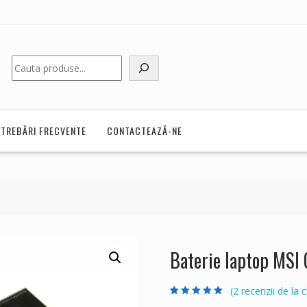
Caută
NTREBĂRI FRECVENTE
CONTACTEAZĂ-NE
Baterie laptop MS
(
2
recenzii de la cl
Evaluat la
2