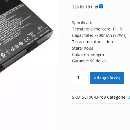
4.50
din 5 pe
baza a
evaluări
Prețul
Prețul
326
lei
191
lei
de la clienți
inițial
curent
a
este:
Specificatii:
fost:
191 lei.
Tensiune alimentare: 11.1V
326 lei.
Capacitate: 7800mAh (87Wh)
Tip acumulator: Li-ion
Stare: nouă
Culoarea: neagra
Garanție: 90 de zile
Cantitate
Adaugă în coș
Baterie
laptop
MSI
SKU:
SL10043-ro9
Categorie:
B
GX70,GX70H