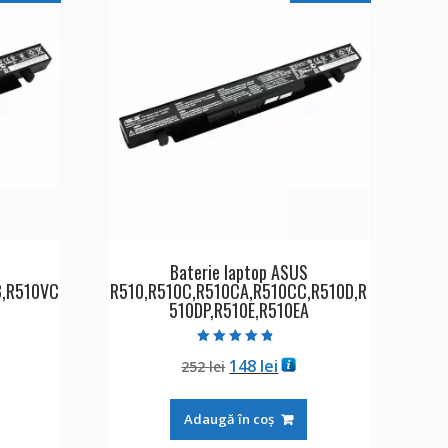
Baterie laptop ASUS
B,R510VC
R510,R510C,R510CA,R510CC,R510D,R
510DP,R510E,R510EA
Evaluat la
ul
Prețul
Prețul
148
lei
252
lei
4.50
din 5
ent
inițial
curent
:
a
este:
Adaugă în coș
lei.
fost:
148 lei.