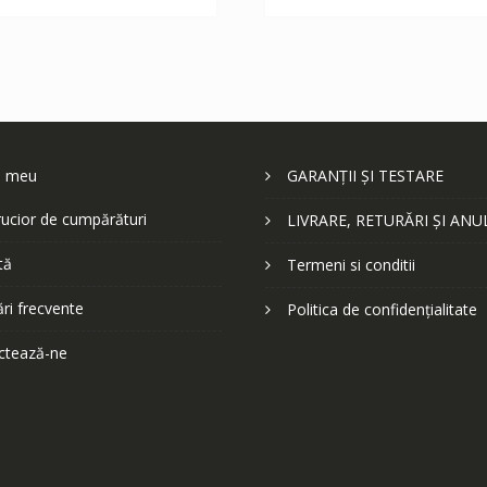
252 lei.
252 lei.
l meu
GARANȚII ȘI TESTARE
ucior de cumpărături
LIVRARE, RETURĂRI ȘI ANU
tă
Termeni si conditii
ări frecvente
Politica de confidențialitate
ctează-ne