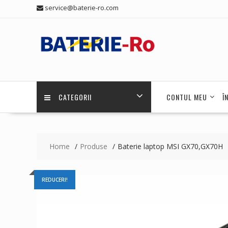
Skip
service@baterie-ro.com
to
content
CATEGORII
CONTUL MEU
Î
Home
Produse
Baterie laptop MSI GX70,GX70H
REDUCERI!