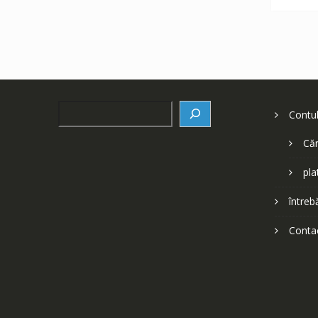
Search
Contu
Căr
pla
întreb
Conta