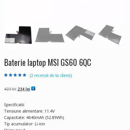
Baterie laptop MSI GS60 6QC
(
2
recenzii de la clienți)
Evaluat la
2
5.00
din 5 pe baza a
evaluări de la
Prețul
Prețul
423
lei
234
lei
clienți
inițial
curent
a
este:
Specificatii:
fost:
234 lei.
Tensiune alimentare: 11.4V
423 lei.
Capacitate: 4640mAh (52.89Wh)
Tip acumulator: Li-ion