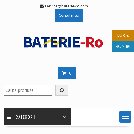
Skip
service@baterie-ro.com
to
Contul meu
content
EUR €
RON lei
0
Caută
CATEGORII