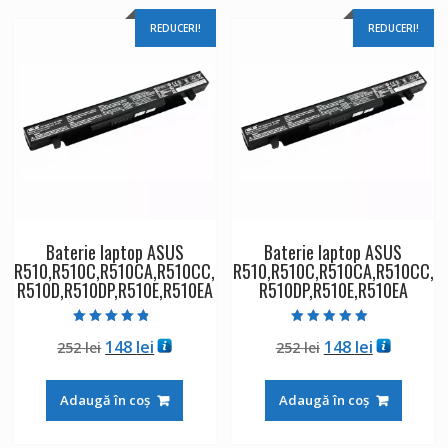
REDUCERI!
REDUCERI!
Baterie laptop ASUS
Baterie laptop ASUS
R510,R510C,R510CA,R510CC,
R510,R510C,R510CA,R510CC,
R510D,R510DP,R510E,R510EA
R510DP,R510E,R510EA
Evaluat la
Evaluat la
Prețul
Prețul
Prețul
Prețul
148
lei
148
lei
252
lei
252
lei
4.50
5.00
din 5
din 5
inițial
curent
inițial
curent
a
este:
a
este:
Adaugă în coș
Adaugă în coș
fost:
148 lei.
fost:
148 lei.
252 lei.
252 lei.