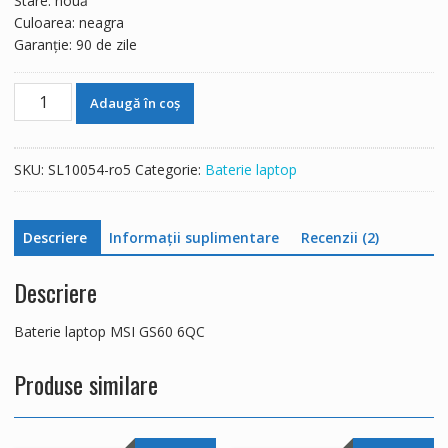
Stare: nouă
Culoarea: neagra
Garanție: 90 de zile
Cantitate
Adaugă în coș
Baterie
laptop
MSI
SKU:
SL10054-ro5
Categorie:
Baterie laptop
GS60
6QC
Descriere
Informații suplimentare
Recenzii (2)
Descriere
Baterie laptop MSI GS60 6QC
Produse similare