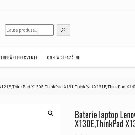
Caută
NTREBĂRI FRECVENTE
CONTACTEAZĂ-NE
 X121E,ThinkPad X130E,ThinkPad X131,ThinkPad X131E,ThinkPad X14
Baterie laptop Len
X130E,ThinkPad X1