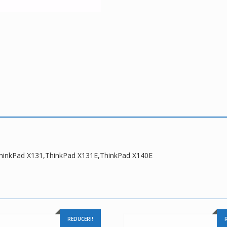
X131E,ThinkPad
X140E
ThinkPad X131,ThinkPad X131E,ThinkPad X140E
REDUCERI!