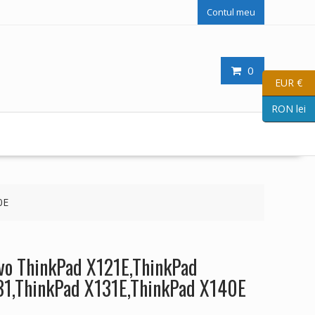
Contul meu
0
EUR €
RON lei
0E
ovo ThinkPad X121E,ThinkPad
31,ThinkPad X131E,ThinkPad X140E