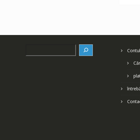
Search
Contu
Căr
pla
întreb
Conta