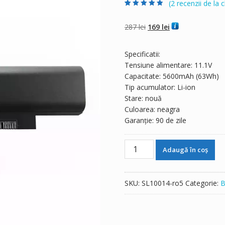
(
2
recenzii de la cl
Evaluat la
2
4.50
din 5 pe
baza a
evaluări
Prețul
Prețul
287
lei
169
lei
de la clienți
inițial
curent
a
este:
Specificatii:
fost:
169 lei.
Tensiune alimentare: 11.1V
287 lei.
Capacitate: 5600mAh (63Wh)
Tip acumulator: Li-ion
Stare: nouă
Culoarea: neagra
Garanție: 90 de zile
Cantitate
Adaugă în coș
Baterie
laptop
Lenovo
SKU:
SL10014-ro5
Categorie:
B
ThinkPad
X121E,ThinkPad
X130E,ThinkPad
X131,ThinkPad