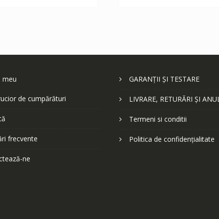
252 lei.
252 lei.
l meu
GARANȚII ȘI TESTARE
ucior de cumpărături
LIVRARE, RETURĂRI ȘI ANU
tă
Termeni si conditii
ări frecvente
Politica de confidențialitate
ctează-ne