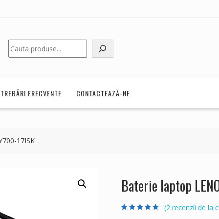
Caută
NTREBĂRI FRECVENTE
CONTACTEAZĂ-NE
Y700-17ISK
Baterie laptop LEN
(
2
recenzii de la cl
Evaluat la
2
5.00