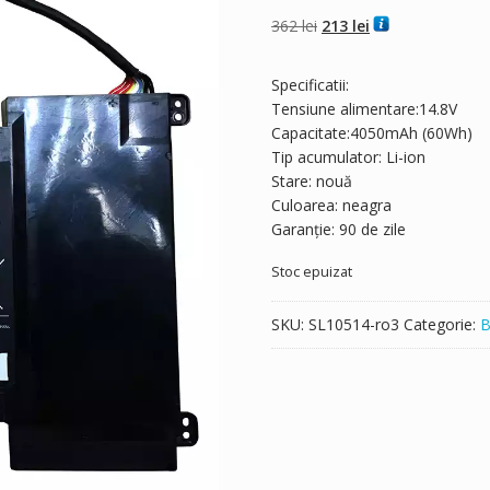
din 5 pe baza a
evaluări de la
Prețul
Prețul
362
lei
213
lei
clienți
inițial
curent
a
este:
Specificatii:
fost:
213 lei.
Tensiune alimentare:14.8V
362 lei.
Capacitate:4050mAh (60Wh)
Tip acumulator: Li-ion
Stare: nouă
Culoarea: neagra
Garanție: 90 de zile
Stoc epuizat
SKU:
SL10514-ro3
Categorie:
B