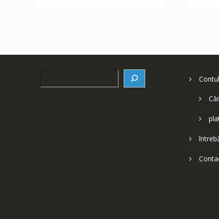
252 lei.
Search
Contu
Căr
pla
întreb
Conta