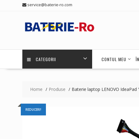
Skip
service@baterie-ro.com
to
content
CATEGORII
CONTUL MEU
Î
Home
Produse
Baterie laptop LENOVO IdeaPad 
REDUCERI!