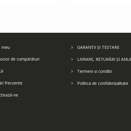
252 lei.
252 lei.
l meu
GARANȚII ȘI TESTARE
ucior de cumpărături
LIVRARE, RETURĂRI ȘI ANU
tă
Termeni si conditii
ări frecvente
Politica de confidențialitate
ctează-ne