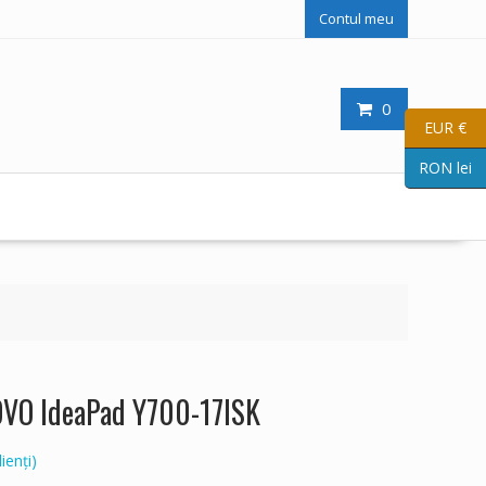
Contul meu
0
EUR €
RON lei
OVO IdeaPad Y700-17ISK
ienți)