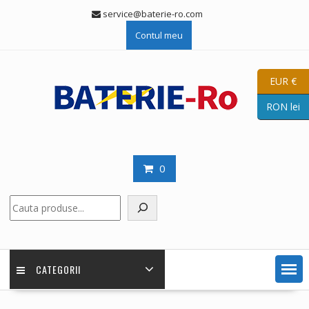
Skip
service@baterie-ro.com
to
Contul meu
content
EUR €
RON lei
0
Caută
CATEGORII