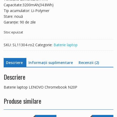
270 lei.
Capacitate:3200mAh(34.8Wh)
Tip acumulator: Li-Polymer
Stare: nouă
Garanție: 90 de zile
Stoc epuizat
SKU:
SL11304-ro2
Categorie:
Baterie laptop
Descriere
Informații suplimentare
Recenzii (2)
Descriere
Baterie laptop LENOVO Chromebook N20P
Produse similare