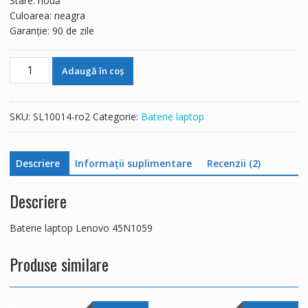
Stare: nouă
Culoarea: neagra
Garanție: 90 de zile
Cantitate
Adaugă în coș
Baterie
laptop
Lenovo
SKU:
SL10014-ro2
Categorie:
Baterie laptop
45N1059
Descriere
Informații suplimentare
Recenzii (2)
Descriere
Baterie laptop Lenovo 45N1059
Produse similare