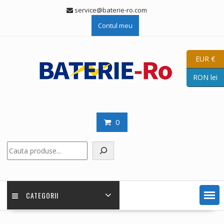
Skip
service@baterie-ro.com
to
Contul meu
content
EUR €
RON lei
0
Caută
CATEGORII