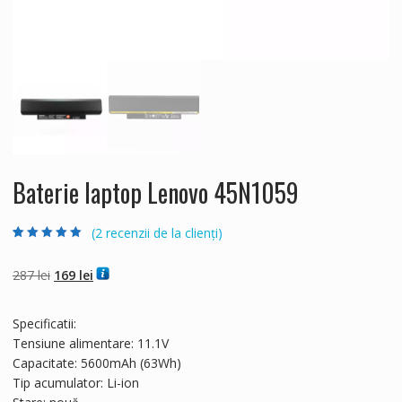
Baterie laptop Lenovo 45N1059
(
2
recenzii de la clienți)
Evaluat la
2
5.00
din 5 pe baza a
evaluări de la
Prețul
Prețul
287
lei
169
lei
clienți
inițial
curent
a
este:
Specificatii:
fost:
169 lei.
Tensiune alimentare: 11.1V
287 lei.
Capacitate: 5600mAh (63Wh)
Tip acumulator: Li-ion