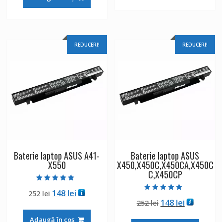
fost:
148 lei.
252 lei.
252 lei.
REDUCERI!
REDUCERI!
Baterie laptop ASUS A41-
Baterie laptop ASUS
X550
X450,X450C,X450CA,X450C
C,X450CP
Evaluat la
Prețul
Prețul
148
lei
252
lei
5.00
Evaluat la
din 5
Prețul
Prețul
148
lei
inițial
curent
252
lei
5.00
din 5
inițial
curent
a
este:
Adaugă în coș