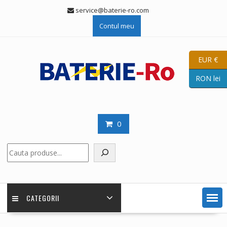
Skip
service@baterie-ro.com
to
Contul meu
content
EUR €
RON lei
0
Caută
CATEGORII