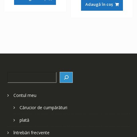
a
este:
fost:
148 lei.
Adaugă în coș
fost:
148 lei.
252 lei.
252 lei.
Search
Contul meu
Cărucior de cumpărături
plată
întrebări frecvente