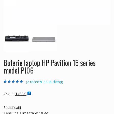
Baterie laptop HP Pavilion 15 series
model PI06
(
2
recenzii de la clienți)
Evaluat la
2
5.00
din 5 pe baza a
evaluări de la
Prețul
Prețul
252
lei
148
lei
clienți
inițial
curent
a
este:
Specificatii:
fost:
148 lei.
Tensiune alimentare: 10.8V