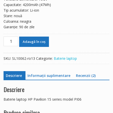
252 lei.
Capacitate: 4200mAh (47Wh)
Tip acumulator: Li-ion
Stare: nouă
Culoarea: neagra
Garanție: 90 de zile
Cantitate
Adaugă în coș
Baterie
laptop
HP
SKU:
SL10062-ro13
Categorie:
Baterie laptop
Pavilion
15
series
Descriere
Informații suplimentare
Recenzii (2)
model
PI06
Descriere
Baterie laptop HP Pavilion 15 series model PI06
Produse similare