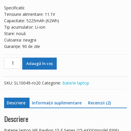
a
este:
Specificatii:
fost:
175 lei.
Tensiune alimentare: 11.1V
298 lei.
Capacitate: 5225mAh (62Wh)
Tip acumulator: Li-ion
Stare: nouă
Culoarea: neagra
Garanție: 90 de zile
Cantitate
Adaugă în coș
Baterie
laptop
HP
SKU:
SL10049-ro20
Categorie:
Baterie laptop
Pavilion 15 E Series (15-
eXXX)
(model
Descriere
Informații suplimentare
Recenzii (2)
PI06)
Descriere
Baterie laptop HP Pavilion 15 E Series (15-eXXX)(model PI06)