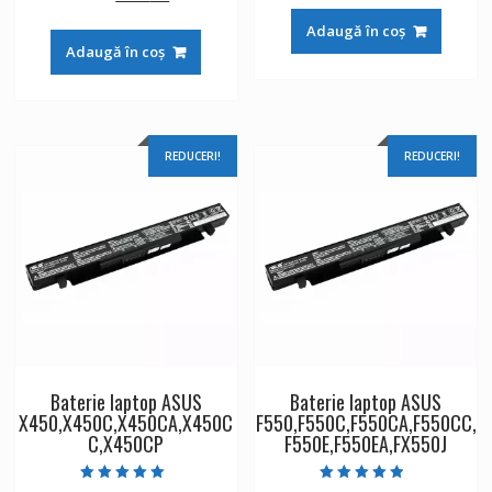
din 5
inițial
curent
a
este:
Adaugă în coș
a
este:
fost:
148 lei.
Adaugă în coș
fost:
148 lei.
252 lei.
252 lei.
REDUCERI!
REDUCERI!
Baterie laptop ASUS
Baterie laptop ASUS
X450,X450C,X450CA,X450C
F550,F550C,F550CA,F550CC,
C,X450CP
F550E,F550EA,FX550J
Evaluat la
Evaluat la