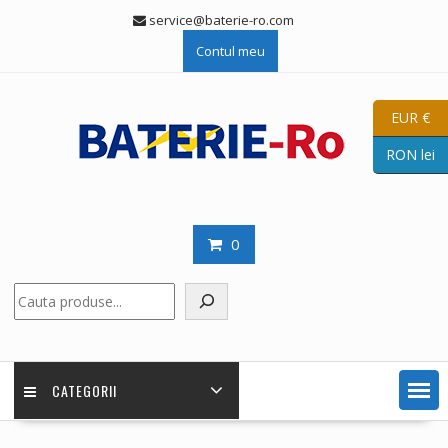
Skip
service@baterie-ro.com
to
Contul meu
content
EUR €
RON lei
0
Caută
CATEGORII