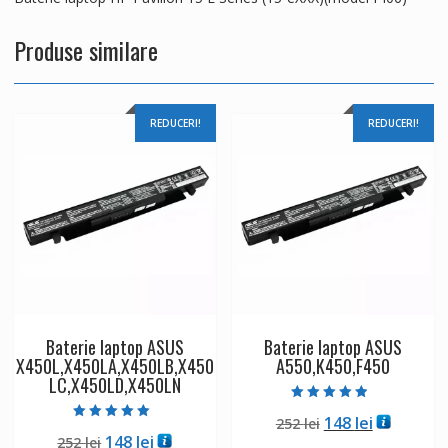
Produse similare
REDUCERI!
REDUCERI!
Baterie laptop ASUS
Baterie laptop ASUS
X450L,X450LA,X450LB,X450
A550,K450,F450
LC,X450LD,X450LN
Evaluat la
Prețul
Prețul
148
lei
252
lei
4.50
Evaluat la
din 5
Prețul
Prețul
148
lei
252
lei
inițial
curent
5.00