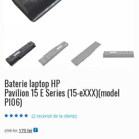
Baterie laptop HP
Pavilion 15 E Series (15-eXXX)(model
PI06)
(
2
recenzii de la clienți)
Evaluat la
2
5.00
din 5 pe baza a
evaluări de la
Prețul
Prețul
298
lei
175
lei
clienți
inițial
curent