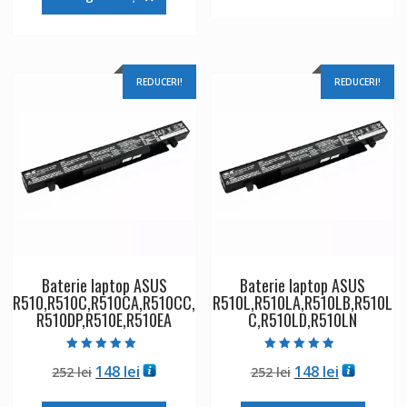
fost:
148 lei.
252 lei.
252 lei.
REDUCERI!
REDUCERI!
Baterie laptop ASUS
Baterie laptop ASUS
R510,R510C,R510CA,R510CC,
R510L,R510LA,R510LB,R510L
R510DP,R510E,R510EA
C,R510LD,R510LN
Evaluat la
Evaluat la
Prețul
Prețul
Prețul
Prețul
148
lei
148
lei
252
lei
252
lei
5.00
4.50
din 5
din 5
inițial
curent
inițial
curent