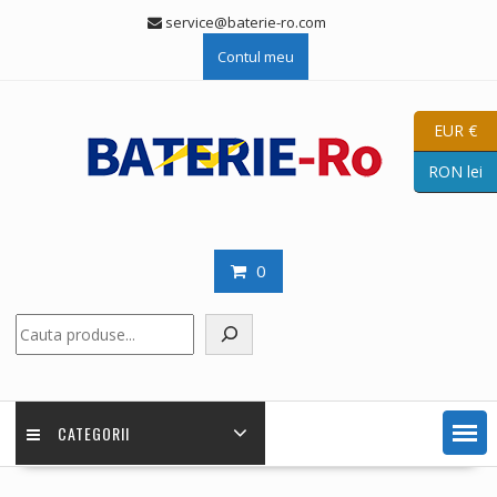
Skip
service@baterie-ro.com
to
Contul meu
content
EUR €
RON lei
0
Caută
CATEGORII