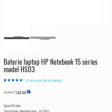
Baterie laptop HP Notebook 15 series
model HS03
(
2
recenzii de la clienți)
Evaluat la
2
5.00
din 5 pe baza a
evaluări de la
Prețul
Prețul
224
lei
132
lei
clienți
inițial
curent
a
este:
Specificatii:
fost:
132 lei.
Tensiune alimentare: 10.95V