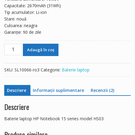
224 lei.
Capacitate: 2670mAh (31Wh)
Tip acumulator: Li-ion
Stare: nouă
Culoarea: neagra
Garanție: 90 de zile
Cantitate
Adaugă în coș
Baterie
laptop
HP
SKU:
SL10066-ro3
Categorie:
Baterie laptop
Notebook
15
series
Descriere
Informații suplimentare
Recenzii (2)
model
HS03
Descriere
Baterie laptop HP Notebook 15 series model HS03
Produse similare