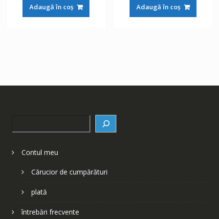
a
este:
a
este:
Adaugă în coș
Adaugă în coș
fost:
148 lei.
fost:
148 lei.
252 lei.
252 lei.
Search
Contul meu
Cărucior de cumpărături
plată
întrebări frecvente