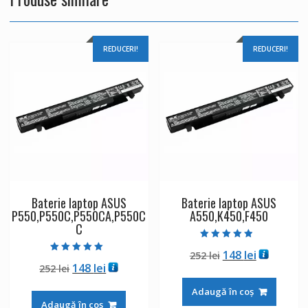
REDUCERI!
REDUCERI!
Baterie laptop ASUS
Baterie laptop ASUS
P550,P550C,P550CA,P550C
A550,K450,F450
C
Evaluat la
Prețul
Prețul
148
lei
252
lei
4.50
Evaluat la
din 5
Prețul
Prețul
148
lei
252
lei
inițial
curent
5.00
din 5
inițial
curent
a
este:
Adaugă în coș
a
este:
fost:
148 lei.
Adaugă în coș