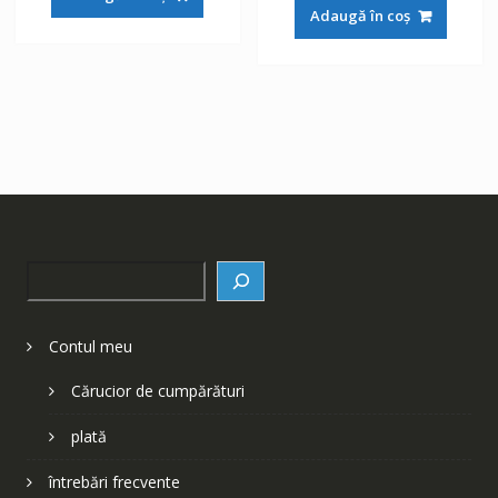
a
este:
fost:
148 lei.
Adaugă în coș
fost:
148 lei.
252 lei.
252 lei.
Search
Contul meu
Cărucior de cumpărături
plată
întrebări frecvente