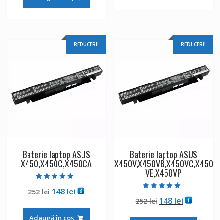
fost:
148 lei.
252 lei.
252 lei.
REDUCERI!
REDUCERI!
Baterie laptop ASUS
Baterie laptop ASUS
X450,X450C,X450CA
X450V,X450VB,X450VC,X450
VE,X450VP
Evaluat la
Prețul
Prețul
148
lei
252
lei
5.00
Evaluat la
din 5
Prețul
Prețul
148
lei
inițial
curent
252
lei
5.00
din 5
inițial
curent
a
este:
Adaugă în coș