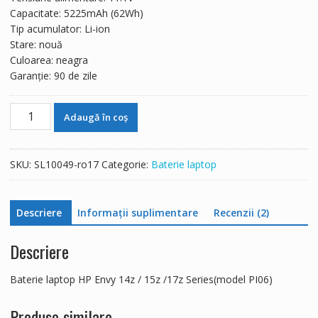
298 lei.
Capacitate: 5225mAh (62Wh)
Tip acumulator: Li-ion
Stare: nouă
Culoarea: neagra
Garanție: 90 de zile
Cantitate
Adaugă în coș
Baterie
laptop
HP
SKU:
SL10049-ro17
Categorie:
Baterie laptop
Envy 14z / 15z /17z Series(model
PI06)
Descriere
Informații suplimentare
Recenzii (2)
Descriere
Baterie laptop HP Envy 14z / 15z /17z Series(model PI06)
Produse similare