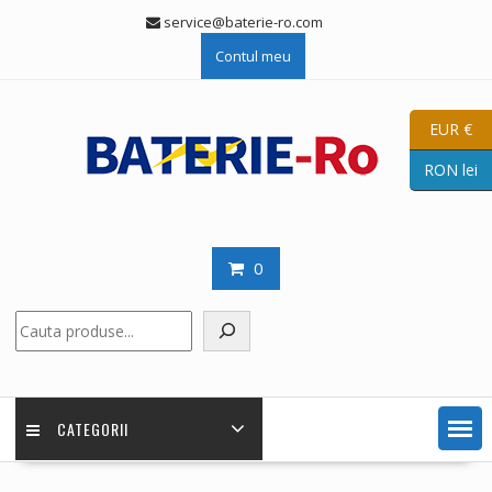
Skip
service@baterie-ro.com
to
Contul meu
content
EUR €
RON lei
0
Caută
CATEGORII