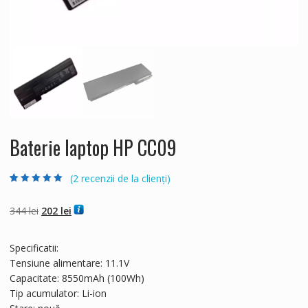
Baterie laptop HP CC09
(
2
recenzii de la clienți)
Evaluat la
2
5.00
din 5 pe baza a
evaluări de la
Prețul
Prețul
344
lei
202
lei
clienți
inițial
curent
a
este:
Specificatii:
fost:
202 lei.
Tensiune alimentare: 11.1V
344 lei.
Capacitate: 8550mAh (100Wh)
Tip acumulator: Li-ion