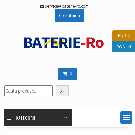
Skip
service@baterie-ro.com
to
Contul meu
content
EUR €
RON lei
0
Caută
CATEGORII