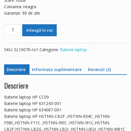
Stare: nouă
Culoarea: neagra
Garanție: 90 de zile
Cantitate
Adaugă în coș
Baterie
laptop
HP
SKU:
SL10070-ro1
Categorie:
Baterie laptop
CC09
Descriere
Informații suplimentare
Recenzii (2)
Descriere
Baterie laptop HP CC09
Baterie laptop HP 631243-001
Baterie laptop HP 634087-001
Baterie laptop HP HSTNN-CB2F ,HSTNN-E04C ,HSTNN-
F08C,HSTNN-F11C ,HSTNN-I90C ,HSTNN-I91C,HSTNN-
LB2F,HSTNN-LB2G ,HSTNN-LB2I ,HSTNN-UB2I ,HSTNN-W81C