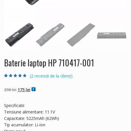
Baterie laptop HP 710417-001
(
2
recenzii de la clienți)
Evaluat la
2
4.50
din 5 pe
baza a
evaluări
Prețul
Prețul
298
lei
175
lei
de la clienți
inițial
curent
a
este:
Specificatii:
fost:
175 lei.
Tensiune alimentare: 11.1V
298 lei.
Capacitate: 5225mAh (62Wh)
Tip acumulator: Li-ion