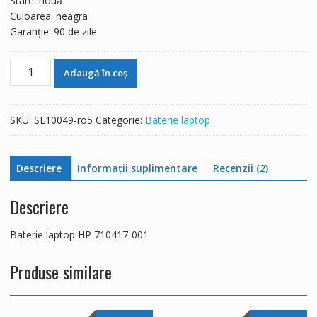
Stare: nouă
Culoarea: neagra
Garanție: 90 de zile
Cantitate
Adaugă în coș
Baterie
laptop
HP
SKU:
SL10049-ro5
Categorie:
Baterie laptop
710417-
001
Descriere
Informații suplimentare
Recenzii (2)
Descriere
Baterie laptop HP 710417-001
Produse similare