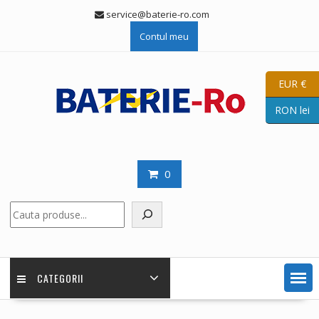
Skip
service@baterie-ro.com
to
Contul meu
content
EUR €
RON lei
0
Caută
CATEGORII