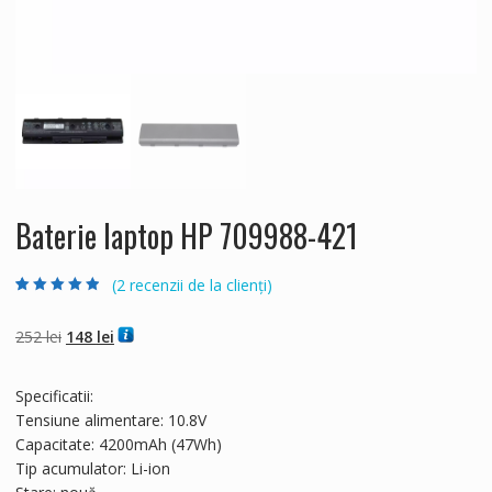
Baterie laptop HP 709988-421
(
2
recenzii de la clienți)
Evaluat la
2
4.50
din 5 pe
baza a
evaluări
Prețul
Prețul
252
lei
148
lei
de la clienți
inițial
curent
a
este:
Specificatii:
fost:
148 lei.
Tensiune alimentare: 10.8V
252 lei.
Capacitate: 4200mAh (47Wh)
Tip acumulator: Li-ion