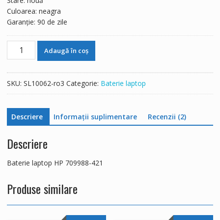
Stare: nouă
Culoarea: neagra
Garanție: 90 de zile
Cantitate
Adaugă în coș
Baterie
laptop
HP
SKU:
SL10062-ro3
Categorie:
Baterie laptop
709988-
421
Descriere
Informații suplimentare
Recenzii (2)
Descriere
Baterie laptop HP 709988-421
Produse similare