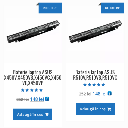
REDUCERI!
REDUCERI!
Baterie laptop ASUS
Baterie laptop ASUS
X450V,X450VB,X450VC,X450
R510V,R510VB,R510VC
VE,X450VP
Evaluat la
Prețul
Prețul
148
lei
252
lei
5.00
Evaluat la
din 5
Prețul
Prețul
148
lei
252
lei
inițial
curent
5.00
din 5
inițial
curent
a
este:
Adaugă în coș
a
este:
fost:
148 lei.
Adaugă în coș
fost:
148 lei.
252 lei.
252 lei.