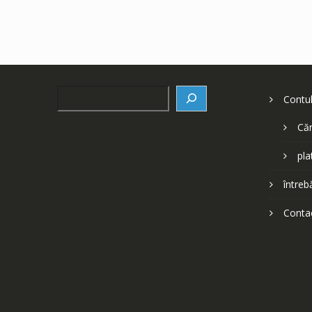
Search
Contu
Căr
pla
întreb
Conta