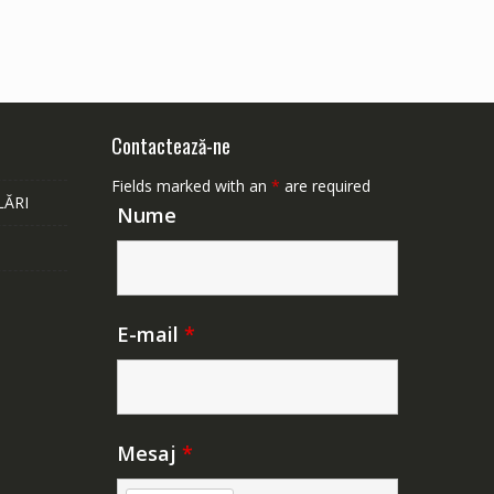
Contactează-ne
Fields marked with an
*
are required
LĂRI
Nume
E-mail
*
Mesaj
*