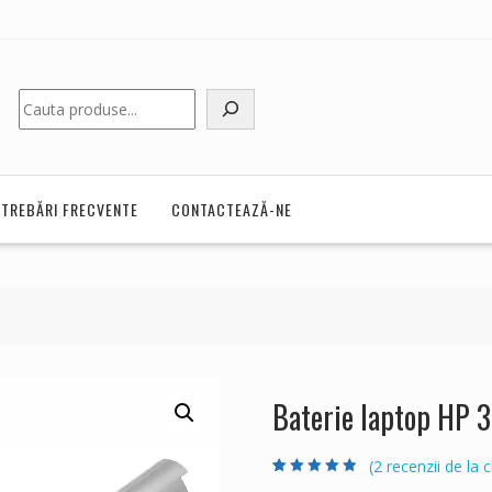
Caută
NTREBĂRI FRECVENTE
CONTACTEAZĂ-NE
Baterie laptop HP 
(
2
recenzii de la cl
Evaluat la
2