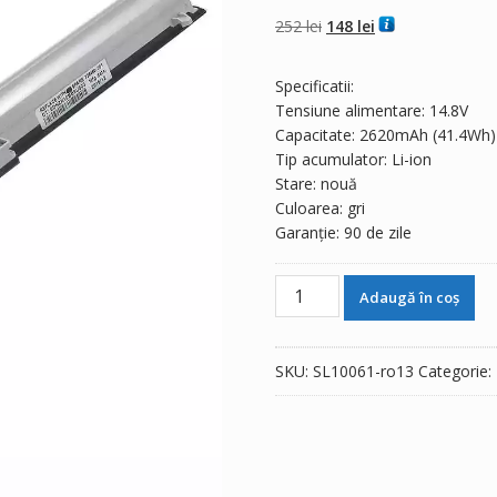
4.50
din 5 pe
baza a
evaluări
Prețul
Prețul
252
lei
148
lei
de la clienți
inițial
curent
a
este:
Specificatii:
fost:
148 lei.
Tensiune alimentare: 14.8V
252 lei.
Capacitate: 2620mAh (41.4Wh)
Tip acumulator: Li-ion
Stare: nouă
Culoarea: gri
Garanție: 90 de zile
Cantitate
Adaugă în coș
Baterie
laptop
HP
SKU:
SL10061-ro13
Categorie:
345
G1,345
G2