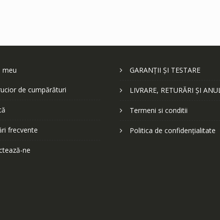
l meu
GARANȚII ȘI TESTARE
ucior de cumpărături
LIVRARE, RETURĂRI ȘI ANU
tă
Termeni si conditii
ări frecvente
Politica de confidențialitate
ctează-ne