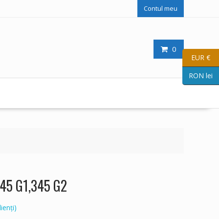
Contul meu
0
EUR €
RON lei
345 G1,345 G2
ienți)