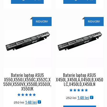
fost:
148 lei.
fost:
148 lei.
252 lei.
252 lei.
REDUCERI!
REDUCERI!
Baterie laptop ASUS
Baterie laptop ASUS
X550,X550J,X550C,X552C,X
X450L,X450LA,X450LB,X450
550V,X550VX,X550D,X550JX,
LC,X450LD,X450LN
X550JK
Evaluat la
Prețul
Prețul
148
lei
252
lei
5.00
Evaluat la
din 5
Prețul
Prețul
148
lei
252
lei
inițial
curent
5.00
din 5