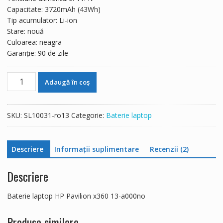
270 lei.
Capacitate: 3720mAh (43Wh)
Tip acumulator: Li-ion
Stare: nouă
Culoarea: neagra
Garanție: 90 de zile
Cantitate
Adaugă în coș
Baterie
laptop
HP
SKU:
SL10031-ro13
Categorie:
Baterie laptop
Pavilion
x360
13-
Descriere
Informații suplimentare
Recenzii (2)
a000no
Descriere
Baterie laptop HP Pavilion x360 13-a000no
Produse similare