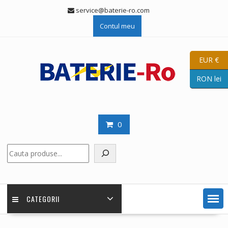
Skip
service@baterie-ro.com
to
Contul meu
content
EUR €
RON lei
0
Caută
CATEGORII