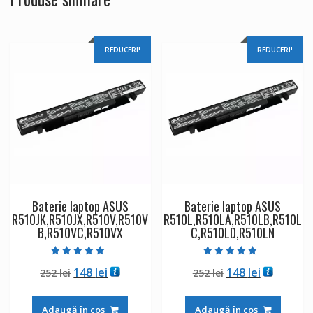
REDUCERI!
REDUCERI!
Baterie laptop ASUS
Baterie laptop ASUS
R510JK,R510JX,R510V,R510V
R510L,R510LA,R510LB,R510L
B,R510VC,R510VX
C,R510LD,R510LN
Evaluat la
Evaluat la
Prețul
Prețul
Prețul
Prețul
148
lei
148
lei
252
lei
252
lei
5.00
5.00
din 5
din 5
inițial
curent
inițial
curent
a
este:
a
este:
Adaugă în coș
Adaugă în coș