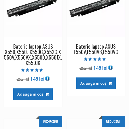
Baterie laptop ASUS
Baterie laptop ASUS
X550,X550J,X550C,X552C,X
F550V,F550VB,F550VC
550V,X550VX,X550D,X550JX,
X550JK
Evaluat la
Prețul
Prețul
148
lei
252
lei
5.00
din 5
inițial
curent
Evaluat la
Prețul
Prețul
148
lei
252
lei
5.00
a
este:
din 5
Adaugă în coș
inițial
curent
fost:
148 lei.
a
este:
252 lei.
Adaugă în coș
fost:
148 lei.
252 lei.
REDUCERI!
REDUCERI!