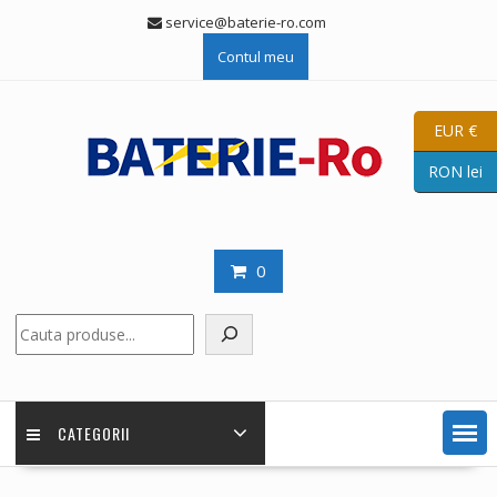
Skip
service@baterie-ro.com
to
Contul meu
content
EUR €
RON lei
0
Caută
CATEGORII