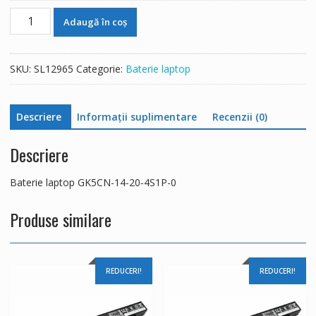
Cantitate
Adaugă în coș
Baterie
laptop
GK5CN-
SKU:
SL12965
Categorie:
Baterie laptop
14-
20-
4S1P-
Descriere
Informații suplimentare
Recenzii (0)
0
Descriere
Baterie laptop GK5CN-14-20-4S1P-0
Produse similare
REDUCERI!
REDUCERI!