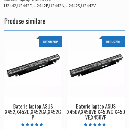
U2442,U2442D,U2442F,U2442N,U2442S,U2442V
Produse similare
REDUCERI!
REDUCERI!
Baterie laptop ASUS
Baterie laptop ASUS
X452,X452C,X452CA,X452C
X450V,X450VB,X450VC,X450
P
VE,X450VP