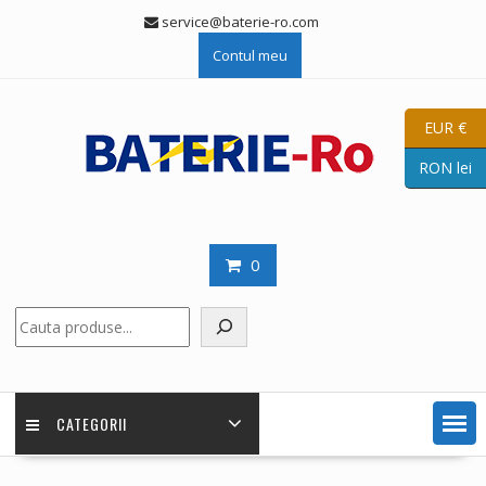
Skip
service@baterie-ro.com
to
Contul meu
content
EUR €
RON lei
0
Caută
CATEGORII