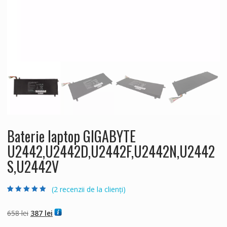
Baterie laptop GIGABYTE
U2442,U2442D,U2442F,U2442N,U2442
S,U2442V
(
2
recenzii de la clienți)
Evaluat la
2
5.00
din 5 pe baza a
evaluări de la
Prețul
Prețul
658
lei
387
lei
clienți
inițial
curent