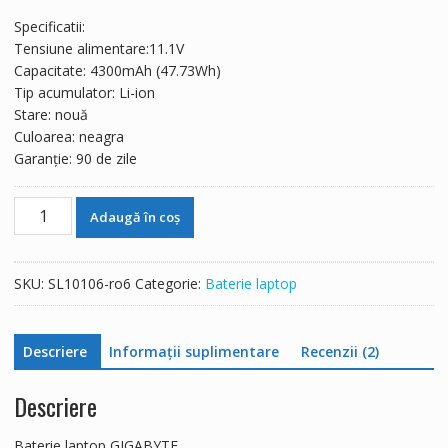
a
este:
Specificatii:
fost:
387 lei.
Tensiune alimentare:11.1V
658 lei.
Capacitate: 4300mAh (47.73Wh)
Tip acumulator: Li-ion
Stare: nouă
Culoarea: neagra
Garanție: 90 de zile
Cantitate
Adaugă în coș
Baterie
laptop
GIGABYTE
SKU:
SL10106-ro6
Categorie:
Baterie laptop
U2442,U2442D,U2442F,U2442N,U2442S,U2442V
Descriere
Informații suplimentare
Recenzii (2)
Descriere
Baterie laptop GIGABYTE