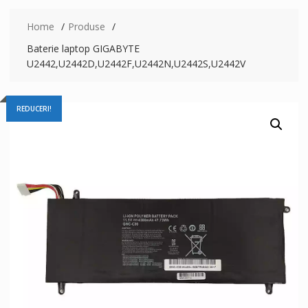
Home
Produse
Baterie laptop GIGABYTE
U2442,U2442D,U2442F,U2442N,U2442S,U2442V
REDUCERI!