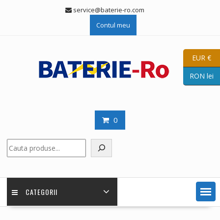
Skip
service@baterie-ro.com
to
Contul meu
content
EUR €
RON lei
0
Caută
CATEGORII