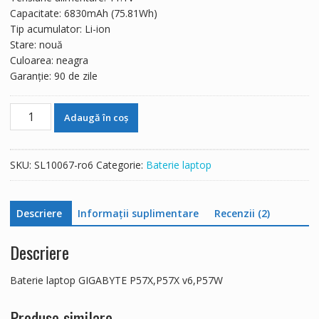
750 lei.
Capacitate: 6830mAh (75.81Wh)
Tip acumulator: Li-ion
Stare: nouă
Culoarea: neagra
Garanție: 90 de zile
Cantitate
Adaugă în coș
Baterie
laptop
GIGABYTE
SKU:
SL10067-ro6
Categorie:
Baterie laptop
P57X,P57X
v6,P57W
Descriere
Informații suplimentare
Recenzii (2)
Descriere
Baterie laptop GIGABYTE P57X,P57X v6,P57W
Produse similare