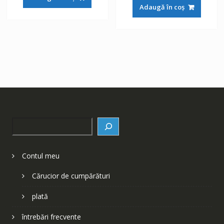
a
este:
fost:
148 lei.
Adaugă în coș
fost:
148 lei.
252 lei.
252 lei.
Search
Contul meu
Cărucior de cumpărături
plată
întrebări frecvente