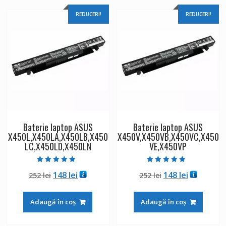
REDUCERI!
REDUCERI!
Baterie laptop ASUS
Baterie laptop ASUS
X450L,X450LA,X450LB,X450
X450V,X450VB,X450VC,X450
LC,X450LD,X450LN
VE,X450VP
Evaluat la
Evaluat la
Prețul
Prețul
Prețul
Prețul
148
lei
148
lei
252
lei
252
lei
5.00
5.00
din 5
din 5
inițial
curent
inițial
curent
a
este:
a
este:
Adaugă în coș
Adaugă în coș
fost:
148 lei.
fost:
148 lei.
252 lei.
252 lei.