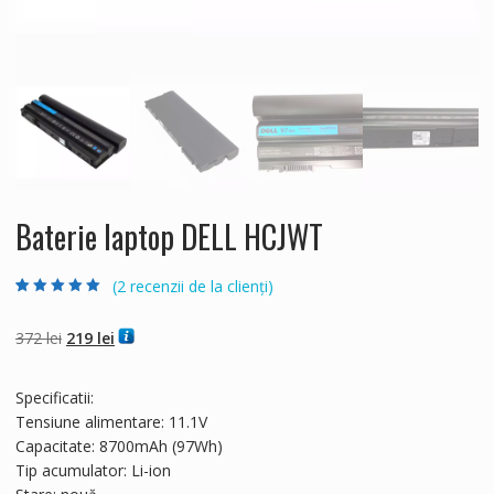
Baterie laptop DELL HCJWT
(
2
recenzii de la clienți)
Evaluat la
2
5.00
din 5 pe baza a
evaluări de la
Prețul
Prețul
372
lei
219
lei
clienți
inițial
curent
a
este:
Specificatii:
fost:
219 lei.
Tensiune alimentare: 11.1V
372 lei.
Capacitate: 8700mAh (97Wh)
Tip acumulator: Li-ion