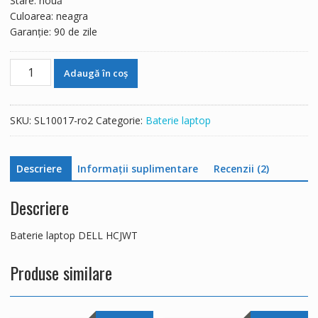
Stare: nouă
Culoarea: neagra
Garanție: 90 de zile
Cantitate
Adaugă în coș
Baterie
laptop
DELL
SKU:
SL10017-ro2
Categorie:
Baterie laptop
HCJWT
Descriere
Informații suplimentare
Recenzii (2)
Descriere
Baterie laptop DELL HCJWT
Produse similare