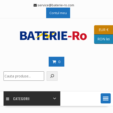
Skip
service@baterie-ro.com
to
Contul meu
content
EUR €
RON lei
0
Caută
CATEGORII