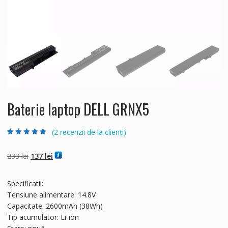
Baterie laptop DELL GRNX5
(
2
recenzii de la clienți)
Evaluat la
2
4.50
din 5 pe
baza a
evaluări
Prețul
Prețul
233
lei
137
lei
de la clienți
inițial
curent
a
este:
Specificatii:
fost:
137 lei.
Tensiune alimentare: 14.8V
233 lei.
Capacitate: 2600mAh (38Wh)
Tip acumulator: Li-ion