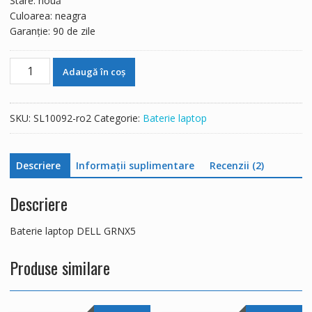
Stare: nouă
Culoarea: neagra
Garanție: 90 de zile
Cantitate
Adaugă în coș
Baterie
laptop
DELL
SKU:
SL10092-ro2
Categorie:
Baterie laptop
GRNX5
Descriere
Informații suplimentare
Recenzii (2)
Descriere
Baterie laptop DELL GRNX5
Produse similare