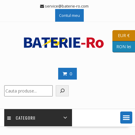
Skip
service@baterie-ro.com
to
Contul meu
content
EUR €
RON lei
0
Caută
CATEGORII