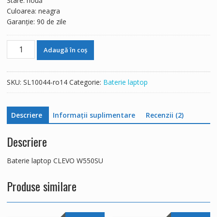
Stare: nouă
Culoarea: neagra
Garanție: 90 de zile
Cantitate
Adaugă în coș
Baterie
laptop
CLEVO
SKU:
SL10044-ro14
Categorie:
Baterie laptop
W550SU
Descriere
Informații suplimentare
Recenzii (2)
Descriere
Baterie laptop CLEVO W550SU
Produse similare