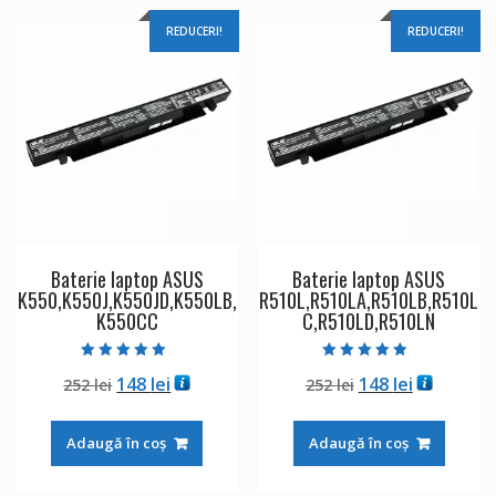
REDUCERI!
REDUCERI!
Baterie laptop ASUS
Baterie laptop ASUS
K550,K550J,K550JD,K550LB,
R510L,R510LA,R510LB,R510L
K550CC
C,R510LD,R510LN
Evaluat la
Evaluat la
Prețul
Prețul
Prețul
Prețul
148
lei
148
lei
252
lei
252
lei
5.00
4.50
din 5
din 5
inițial
curent
inițial
curent
a
este:
a
este:
Adaugă în coș
Adaugă în coș
fost:
148 lei.
fost:
148 lei.
252 lei.
252 lei.