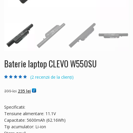
Baterie laptop CLEVO W550SU
(
2
recenzii de la clienți)
Evaluat la
2
4.50
din 5 pe
baza a
evaluări
Prețul
Prețul
399
lei
235
lei
de la clienți
inițial
curent
a
este:
Specificatii:
fost:
235 lei.
Tensiune alimentare: 11.1V
399 lei.
Capacitate: 5600mAh (62.16Wh)
Tip acumulator: Li-ion