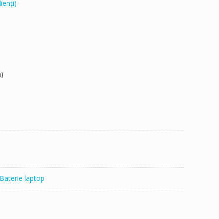
ienți)
)
Baterie laptop
5AEN,W25AEU