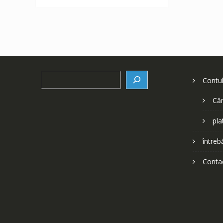
252 lei.
Search
Contu
Căr
pla
întreb
Conta