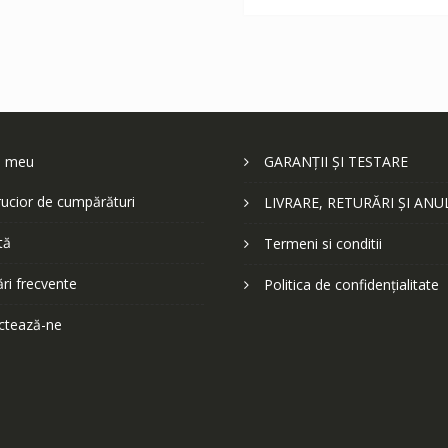
252 lei.
l meu
GARANȚII ȘI TESTARE
ucior de cumpărături
LIVRARE, RETURĂRI ȘI ANU
tă
Termeni si conditii
ări frecvente
Politica de confidențialitate
ctează-ne