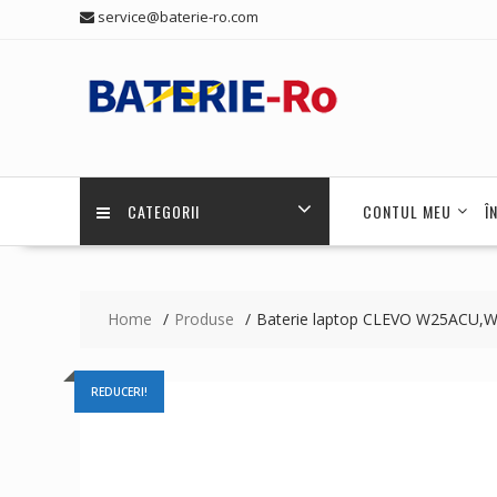
Skip
service@baterie-ro.com
to
content
CATEGORII
CONTUL MEU
Î
Home
Produse
Baterie laptop CLEVO W25ACU
REDUCERI!