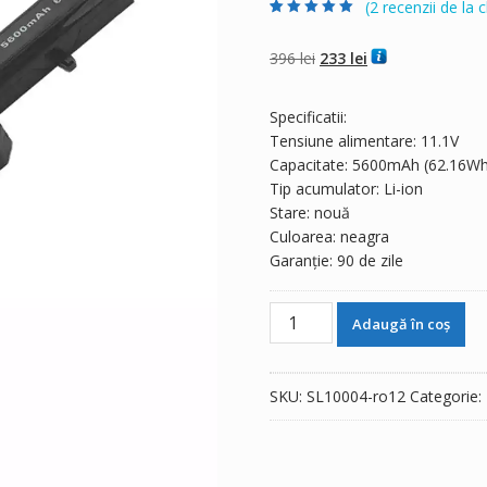
(
2
recenzii de la cl
Evaluat la
2
5.00
din 5 pe baza a
evaluări de la
Prețul
Prețul
396
lei
233
lei
clienți
inițial
curent
a
este:
Specificatii:
fost:
233 lei.
Tensiune alimentare: 11.1V
396 lei.
Capacitate: 5600mAh (62.16Wh
Tip acumulator: Li-ion
Stare: nouă
Culoarea: neagra
Garanție: 90 de zile
Cantitate
Adaugă în coș
Baterie
laptop
CLEVO
SKU:
SL10004-ro12
Categorie:
W25ACU,W25AEF,W25AES,W2