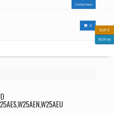
Contul meu
0
EUR €
RON lei
VO
25AES,W25AEN,W25AEU