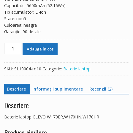
396 lei.
Capacitate: 5600mAh (62.16Wh)
Tip acumulator: Li-ion
Stare: nouă
Culoarea: neagra
Garanție: 90 de zile
Cantitate
Adaugă în coș
Baterie
laptop
CLEVO
SKU:
SL10004-ro10
Categorie:
Baterie laptop
W170ER,W170HN,W170HR
Descriere
Informații suplimentare
Recenzii (2)
Descriere
Baterie laptop CLEVO W170ER,W170HN,W170HR
Produse similare