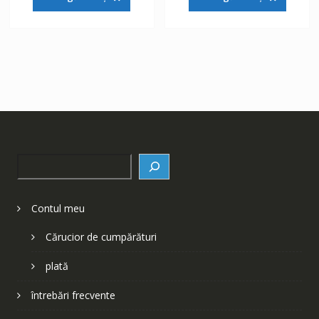
fost:
148 lei.
fost:
148 lei.
252 lei.
252 lei.
Search
Contul meu
Cărucior de cumpărături
plată
întrebări frecvente