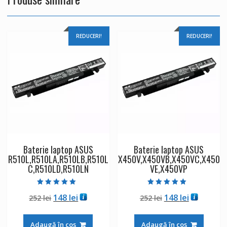
REDUCERI!
REDUCERI!
Baterie laptop ASUS
Baterie laptop ASUS
R510L,R510LA,R510LB,R510L
X450V,X450VB,X450VC,X450
C,R510LD,R510LN
VE,X450VP
Evaluat la
Evaluat la
Prețul
Prețul
Prețul
Prețul
148
lei
148
lei
252
lei
252
lei
5.00
5.00
din 5
din 5
inițial
curent
inițial
curent
a
este:
a
este:
Adaugă în coș
Adaugă în coș