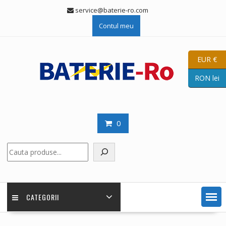
Skip
service@baterie-ro.com
to
Contul meu
content
EUR €
RON lei
0
Caută
CATEGORII