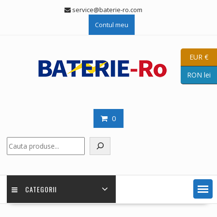
Skip
service@baterie-ro.com
to
Contul meu
content
EUR €
RON lei
0
Caută
CATEGORII