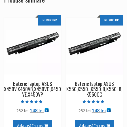
REDUCERI!
REDUCERI!
Baterie laptop ASUS
Baterie laptop ASUS
X450V,X450VB,X450VC,X450
K550,K550J,K550JD,K550LB,
VE,X450VP
K550CC
Evaluat la
Evaluat la
Prețul
Prețul
Prețul
Prețul
148
lei
148
lei
252
lei
252
lei
5.00
5.00
din 5
din 5
inițial
curent
inițial
curent
a
este:
a
este:
Adaugă în coș
Adaugă în coș