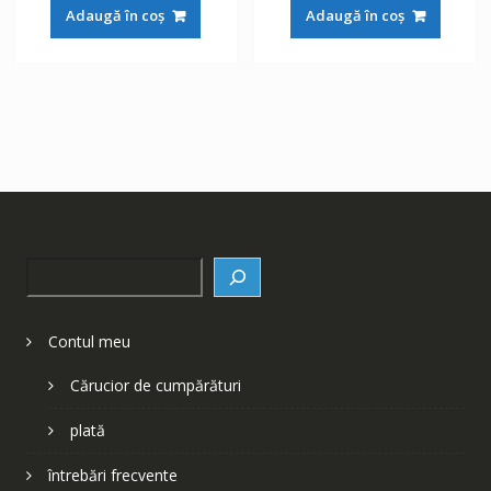
a
este:
a
este:
Adaugă în coș
Adaugă în coș
fost:
148 lei.
fost:
148 lei.
252 lei.
252 lei.
Search
Contul meu
Cărucior de cumpărături
plată
întrebări frecvente