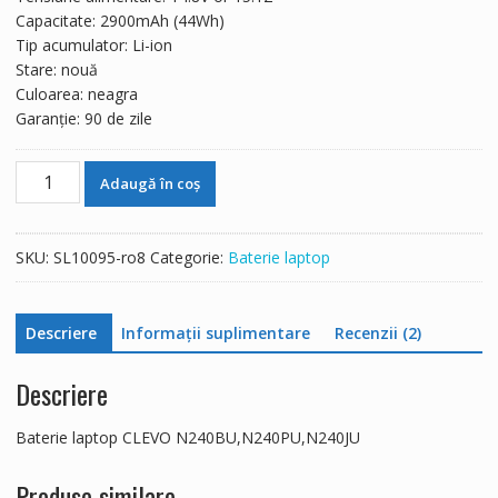
307 lei.
Capacitate: 2900mAh (44Wh)
Tip acumulator: Li-ion
Stare: nouă
Culoarea: neagra
Garanție: 90 de zile
Cantitate
Adaugă în coș
Baterie
laptop
CLEVO
SKU:
SL10095-ro8
Categorie:
Baterie laptop
N240BU,N240PU,N240JU
Descriere
Informații suplimentare
Recenzii (2)
Descriere
Baterie laptop CLEVO N240BU,N240PU,N240JU
Produse similare