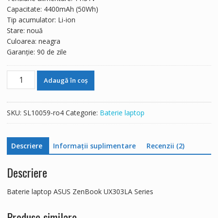
344 lei.
Capacitate: 4400mAh (50Wh)
Tip acumulator: Li-ion
Stare: nouă
Culoarea: neagra
Garanție: 90 de zile
Cantitate
Adaugă în coș
Baterie
laptop
ASUS
SKU:
SL10059-ro4
Categorie:
Baterie laptop
ZenBook
UX303LA
Series
Descriere
Informații suplimentare
Recenzii (2)
Descriere
Baterie laptop ASUS ZenBook UX303LA Series
Produse similare