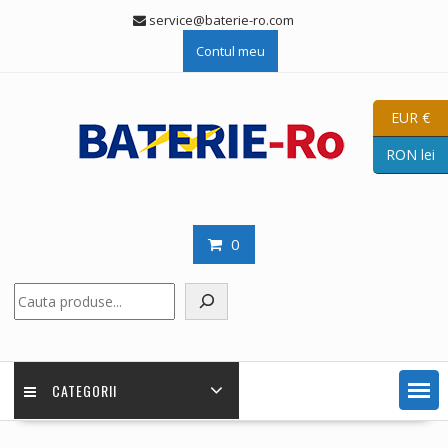
Skip
service@baterie-ro.com
to
Contul meu
content
EUR €
RON lei
0
Caută
CATEGORII