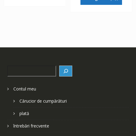
fost:
148 lei.
252 lei.
252 lei.
Search
Contul meu
Cărucior de cumpărături
plată
întrebări frecvente