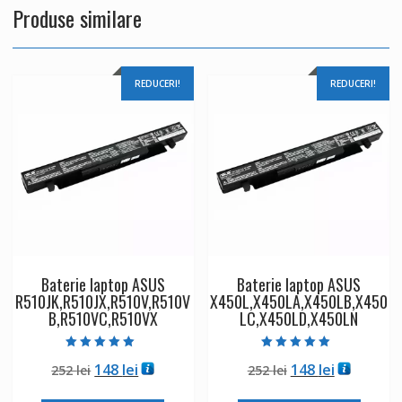
Produse similare
REDUCERI!
REDUCERI!
Baterie laptop ASUS
Baterie laptop ASUS
R510JK,R510JX,R510V,R510V
X450L,X450LA,X450LB,X450
B,R510VC,R510VX
LC,X450LD,X450LN
Evaluat la
Evaluat la
Prețul
Prețul
Prețul
Prețul
148
lei
148
lei
252
lei
252
lei
5.00
5.00
din 5
din 5
inițial
curent
inițial
curent