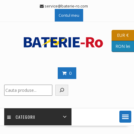
Skip
service@baterie-ro.com
to
Contul meu
content
EUR €
RON lei
0
Caută
CATEGORII