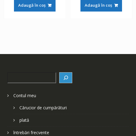
a
este:
a
este:
Adaugă în coș
Adaugă în coș
fost:
148 lei.
fost:
148 lei.
252 lei.
252 lei.
Search
Contul meu
Cărucior de cumpărături
plată
întrebări frecvente