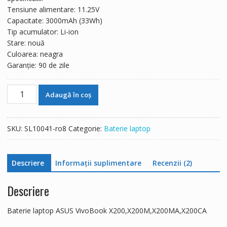
fost:
143 lei.
Tensiune alimentare: 11.25V
242 lei.
Capacitate: 3000mAh (33Wh)
Tip acumulator: Li-ion
Stare: nouă
Culoarea: neagra
Garanție: 90 de zile
Cantitate
Adaugă în coș
Baterie
laptop
ASUS
SKU:
SL10041-ro8
Categorie:
Baterie laptop
VivoBook
X200,X200M,X200MA,X200CA
Descriere
Informații suplimentare
Recenzii (2)
Descriere
Baterie laptop ASUS VivoBook X200,X200M,X200MA,X200CA