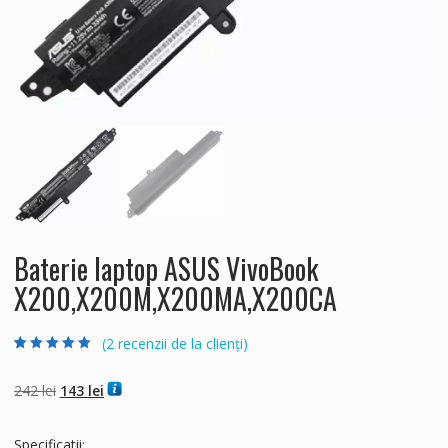
Baterie laptop ASUS VivoBook
X200,X200M,X200MA,X200CA
(
2
recenzii de la clienți)
Evaluat la
2
5.00
din 5 pe baza a
evaluări de la
Prețul
Prețul
242
lei
143
lei
clienți
inițial
curent
a
este:
Specificatii: