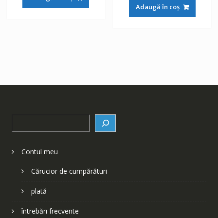
a
este:
fost:
148 lei.
Adaugă în coș
fost:
148 lei.
252 lei.
252 lei.
Search
Contul meu
Cărucior de cumpărături
plată
întrebări frecvente