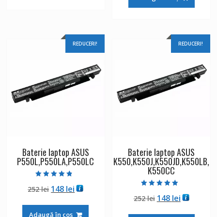
fost:
148 lei.
252 lei.
252 lei.
REDUCERI!
REDUCERI!
Baterie laptop ASUS
Baterie laptop ASUS
P550L,P550LA,P550LC
K550,K550J,K550JD,K550LB,
K550CC
Evaluat la
Prețul
Prețul
148
lei
252
lei
4.50
Evaluat la
din 5
Prețul
Prețul
148
lei
inițial
curent
252
lei
5.00
din 5
inițial
curent
a
este:
Adaugă în coș