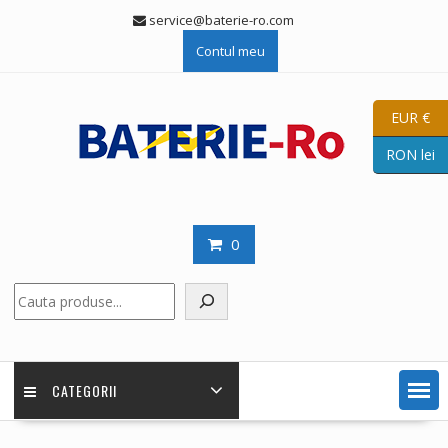
Skip
service@baterie-ro.com
to
Contul meu
content
EUR €
RON lei
0
Caută
CATEGORII