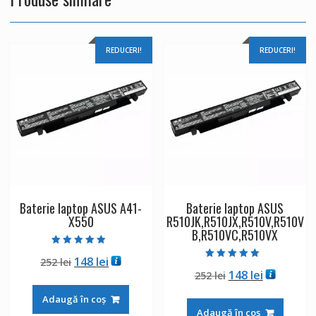
REDUCERI!
REDUCERI!
Baterie laptop ASUS A41-
Baterie laptop ASUS
X550
R510JK,R510JX,R510V,R510V
B,R510VC,R510VX
Evaluat la
Prețul
Prețul
148
lei
252
lei
5.00
Evaluat la
din 5
Prețul
Prețul
148
lei
inițial
curent
252
lei
5.00
din 5
inițial
curent
a
este:
Adaugă în coș
a
este:
fost:
148 lei.
Adaugă în coș