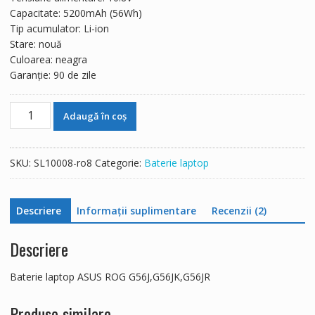
279 lei.
Capacitate: 5200mAh (56Wh)
Tip acumulator: Li-ion
Stare: nouă
Culoarea: neagra
Garanție: 90 de zile
Cantitate
Adaugă în coș
Baterie
laptop
ASUS
SKU:
SL10008-ro8
Categorie:
Baterie laptop
ROG
G56J,G56JK,G56JR
Descriere
Informații suplimentare
Recenzii (2)
Descriere
Baterie laptop ASUS ROG G56J,G56JK,G56JR
Produse similare