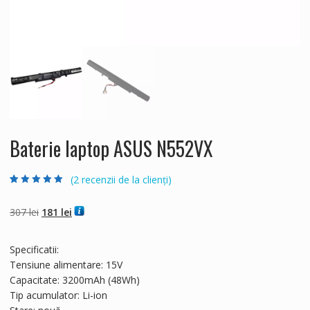
Baterie laptop ASUS N552VX
(
2
recenzii de la clienți)
Evaluat la
2
5.00
din 5 pe baza a
evaluări de la
Prețul
Prețul
307
lei
181
lei
clienți
inițial
curent
a
este:
Specificatii:
fost:
181 lei.
Tensiune alimentare: 15V
307 lei.
Capacitate: 3200mAh (48Wh)
Tip acumulator: Li-ion