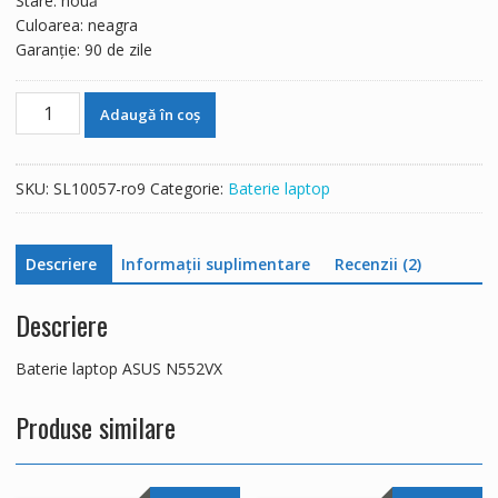
Stare: nouă
Culoarea: neagra
Garanție: 90 de zile
Cantitate
Adaugă în coș
Baterie
laptop
ASUS
SKU:
SL10057-ro9
Categorie:
Baterie laptop
N552VX
Descriere
Informații suplimentare
Recenzii (2)
Descriere
Baterie laptop ASUS N552VX
Produse similare