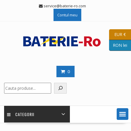
Skip
service@baterie-ro.com
to
Contul meu
content
EUR €
RON lei
0
Caută
CATEGORII