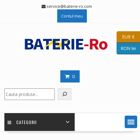
Skip
service@baterie-ro.com
to
Contul meu
content
EUR €
RON lei
0
Caută
CATEGORII