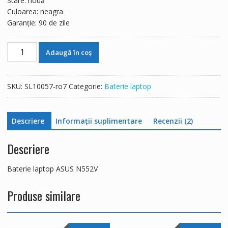
Stare: nouă
Culoarea: neagra
Garanție: 90 de zile
Cantitate
Adaugă în coș
Baterie
laptop
ASUS
SKU:
SL10057-ro7
Categorie:
Baterie laptop
N552V
Descriere
Informații suplimentare
Recenzii (2)
Descriere
Baterie laptop ASUS N552V
Produse similare