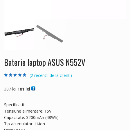
Baterie laptop ASUS N552V
(
2
recenzii de la clienți)
Evaluat la
2
5.00
din 5 pe baza a
evaluări de la
Prețul
Prețul
307
lei
181
lei
clienți
inițial
curent
a
este:
Specificatii:
fost:
181 lei.
Tensiune alimentare: 15V
307 lei.
Capacitate: 3200mAh (48Wh)
Tip acumulator: Li-ion