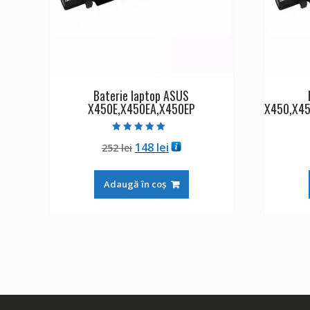
Baterie laptop ASUS
X450E,X450EA,X450EP
X450,X4
Evaluat la
Prețul
Prețul
148
lei
252
lei
4.50
din 5
inițial
curent
a
este:
Adaugă în coș
fost:
148 lei.
252 lei.