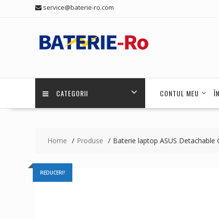
Skip
service@baterie-ro.com
to
content
CATEGORII
CONTUL MEU
Î
Home
Produse
Baterie laptop ASUS Detachab
REDUCERI!