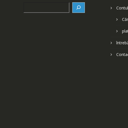
Search
Contu
Căr
pla
întreb
Conta