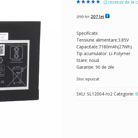
(
2
recenzii de la cl
Evaluat la
2
4.50
din 5 pe
baza a
evaluări
Prețul
Prețul
290
lei
207
lei
de la clienți
inițial
curent
a
este:
Specificatii:
fost:
207 lei.
Tensiune alimentare:3.85V
290 lei.
Capacitate:7180mAh(27Wh)
Tip acumulator: Li-Polymer
Stare: nouă
Garanție: 90 de zile
Stoc epuizat
SKU:
SL12004-ro2
Categorie:
B