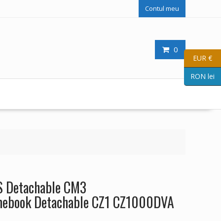
Contul meu
0
EUR €
RON lei
S Detachable CM3
book Detachable CZ1 CZ1000DVA