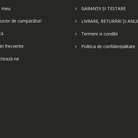
l meu
GARANȚII ȘI TESTARE
ucior de cumpărături
LIVRARE, RETURĂRI ȘI ANU
tă
Termeni si conditii
ări frecvente
Politica de confidențialitate
ctează-ne