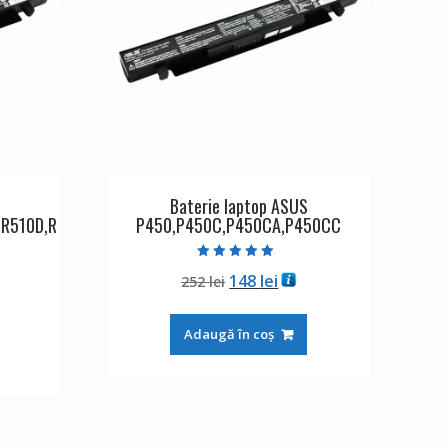
Baterie laptop ASUS
,R510D,R
P450,P450C,P450CA,P450CC
Evaluat la
Prețul
Prețul
148
lei
252
lei
5.00
din 5
ul
inițial
curent
ent
a
este:
Adaugă în coș
:
fost:
148 lei.
lei.
252 lei.