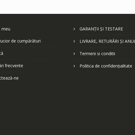
l meu
GARANȚII ȘI TESTARE
ucior de cumpărături
LIVRARE, RETURĂRI ȘI ANU
tă
Termeni si conditii
ări frecvente
Politica de confidențialitate
ctează-ne