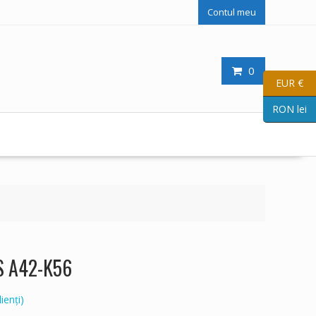
Contul meu
0
EUR €
RON lei
US A42-K56
ienți)