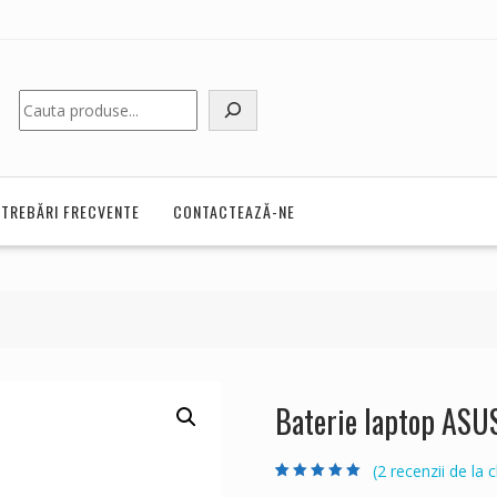
Caută
NTREBĂRI FRECVENTE
CONTACTEAZĂ-NE
Baterie laptop AS
(
2
recenzii de la cl
Evaluat la
2
5.00