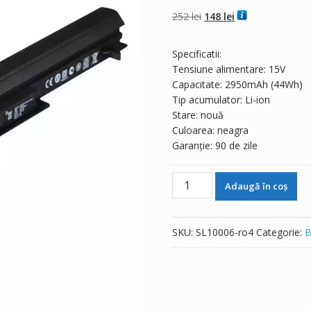
din 5 pe baza a
evaluări de la
Prețul
Prețul
252
lei
148
lei
clienți
inițial
curent
a
este:
Specificatii:
fost:
148 lei.
Tensiune alimentare: 15V
252 lei.
Capacitate: 2950mAh (44Wh)
Tip acumulator: Li-ion
Stare: nouă
Culoarea: neagra
Garanție: 90 de zile
Cantitate
Adaugă în coș
Baterie
laptop
ASUS
SKU:
SL10006-ro4
Categorie:
B
A42-
K56