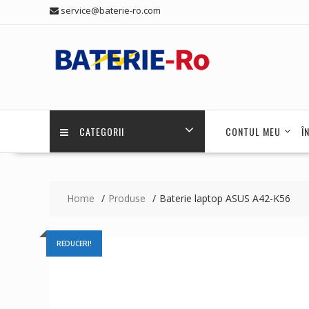
Skip
service@baterie-ro.com
to
content
CATEGORII
CONTUL MEU
Î
Home
Produse
Baterie laptop ASUS A42-K56
REDUCERI!