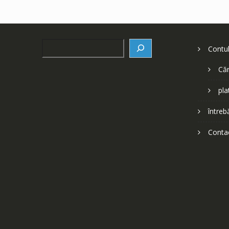
Search
Contu
Căr
pla
întreb
Conta