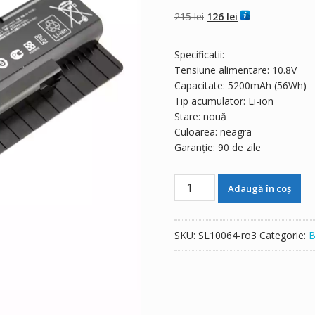
din 5 pe baza a
evaluări de la
Prețul
Prețul
215
lei
126
lei
clienți
inițial
curent
a
este:
Specificatii:
fost:
126 lei.
Tensiune alimentare: 10.8V
215 lei.
Capacitate: 5200mAh (56Wh)
Tip acumulator: Li-ion
Stare: nouă
Culoarea: neagra
Garanție: 90 de zile
Cantitate
Adaugă în coș
Baterie
laptop
ASUS
SKU:
SL10064-ro3
Categorie:
B
A33-
N56