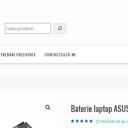
Caută
NTREBĂRI FRECVENTE
CONTACTEAZĂ-NE
Baterie laptop AS
(
2
recenzii de la cl
Evaluat la
2
5.00