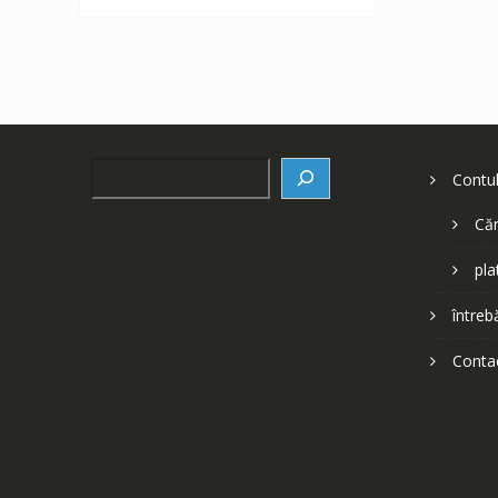
252 lei.
Search
Contu
Căr
pla
întreb
Conta