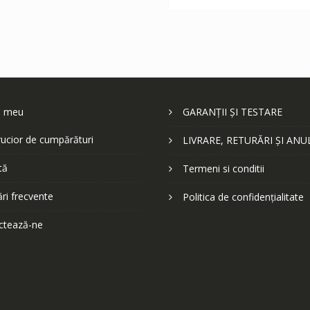
252 lei.
l meu
GARANȚII ȘI TESTARE
ucior de cumpărături
LIVRARE, RETURĂRI ȘI ANU
tă
Termeni si conditii
ări frecvente
Politica de confidențialitate
ctează-ne