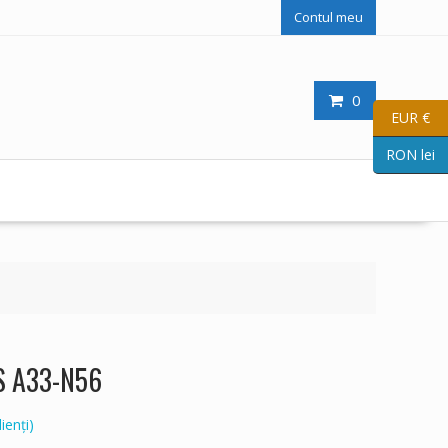
Contul meu
0
EUR €
RON lei
US A33-N56
ienți)