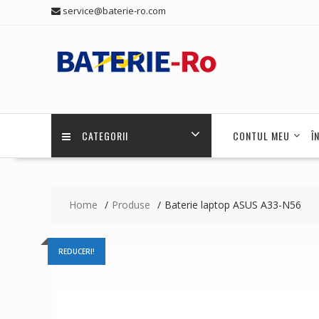
Skip
service@baterie-ro.com
to
content
CATEGORII
CONTUL MEU
Î
Home
Produse
Baterie laptop ASUS A33-N56
REDUCERI!