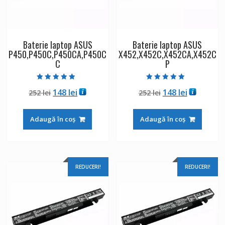
Baterie laptop ASUS
Baterie laptop ASUS
P450,P450C,P450CA,P450C
X452,X452C,X452CA,X452C
C
P
Evaluat la
Evaluat la
Prețul
Prețul
Prețul
Prețul
148
lei
148
lei
252
lei
252
lei
5.00
5.00
din 5
din 5
inițial
curent
inițial
curent
a
este:
a
este:
Adaugă în coș
Adaugă în coș
fost:
148 lei.
fost:
148 lei.
252 lei.
252 lei.
REDUCERI!
REDUCERI!