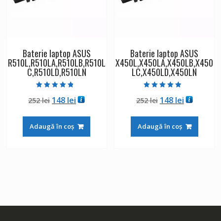
Baterie laptop ASUS
Baterie laptop ASUS
R510L,R510LA,R510LB,R510L
X450L,X450LA,X450LB,X450
C,R510LD,R510LN
LC,X450LD,X450LN
Evaluat la
Evaluat la
Prețul
Prețul
Prețul
Prețul
148
lei
148
lei
252
lei
252
lei
4.50
5.00
din 5
din 5
inițial
curent
inițial
curent
a
este:
a
este:
Adaugă în coș
Adaugă în coș
fost:
148 lei.
fost:
148 lei.
252 lei.
252 lei.