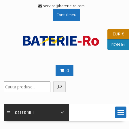
Skip
service@baterie-ro.com
to
Contul meu
content
EUR €
RON lei
0
Caută
CATEGORII