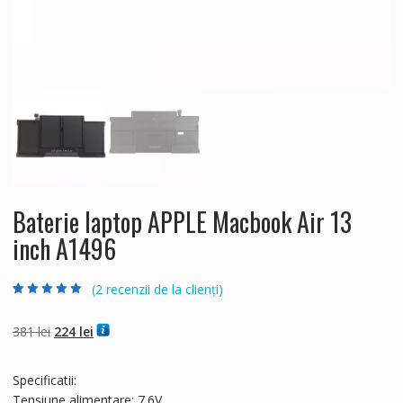
Baterie laptop APPLE Macbook Air 13
inch A1496
(
2
recenzii de la clienți)
Evaluat la
2
5.00
din 5 pe baza a
evaluări de la
Prețul
Prețul
381
lei
224
lei
clienți
inițial
curent
a
este:
Specificatii:
fost:
224 lei.
Tensiune alimentare: 7.6V