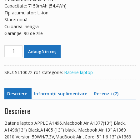
381 lei.
Capacitate: 7150mAh (54.4Wh)
Tip acumulator: Li-ion
Stare: nouă
Culoarea: neagra
Garanție: 90 de zile
Cantitate
Adaugă în coș
Baterie
laptop
APPLE
SKU:
SL10072-ro1
Categorie:
Baterie laptop
Macbook
Air
13
Descriere
Informații suplimentare
Recenzii (2)
inch
A1496
Descriere
Baterie laptop APPLE A1496,Macbook Air A1377(13″) Black,
A1496(13″) Black,A1405 (13″) black, Macbook Air 13″ A1369
2010 Version 50WH/7.3V,MacBook Air „Core i5″ 1.6 13” (A1369