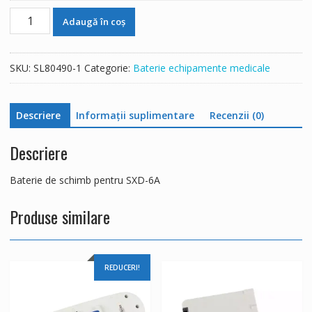
Cantitate
Adaugă în coș
Baterie
de
schimb
SKU:
SL80490-1
Categorie:
Baterie echipamente medicale
pentru
SXD-
6A
Descriere
Informații suplimentare
Recenzii (0)
Descriere
Baterie de schimb pentru SXD-6A
Produse similare
REDUCERI!