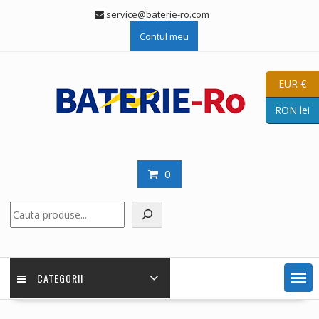
Skip
service@baterie-ro.com
to
Contul meu
content
EUR €
RON lei
0
Caută
CATEGORII