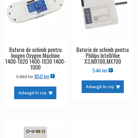
Baterie de schimb pentru
Baterie de schimb pentru
Inogen Oxygen Machine
Philips IntelliVue
1400-1020 1400-1030 1400-
X3,MX100,MX700
1000
546
lei
Prețul
Prețul
850
lei
1,003
lei
inițial
curent
Adaugă în coș
a
este:
Adaugă în coș
fost:
850 lei.
1,003 lei.