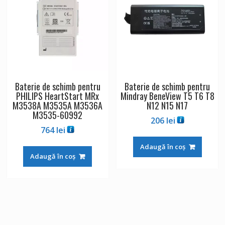
Baterie de schimb pentru
Baterie de schimb pentru
PHILIPS HeartStart MRx
Mindray BeneView T5 T6 T8
M3538A M3535A M3536A
N12 N15 N17
M3535-60992
206
lei
764
lei
Adaugă în coș
Adaugă în coș